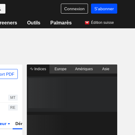
Connexion
S'abonner
reeners
Outils
Palmarès
Édition suisse
Indices
Europe
Amériques
Asie
ort PDF
MT
RE
teur
Dérivés
Fonds et ETFs