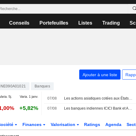
Conseils
Portefeuilles
Listes
Trading
Sc
Ajouter à une liste
Rapp
INE090A01021
Banques
Varia. 5j.
Varia. 1 janv.
07/08
Les actions asiatiques cotées aux États-Unis sous forme d'ADR progressent vendredi et terminent la semaine en hausse de 2 %
1,00%
+5,82%
07/08
Les banques indiennes ICICI Bank et Axis Bank sollicitent à nouveau le marché de la dette en dollars en moins de deux mois, selon des banquiers
Société
Finances
Valorisation
Ratings
Agenda
Sec