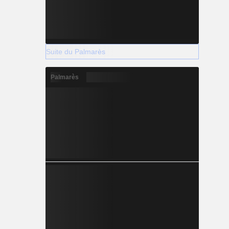
Suite du Palmarès
Palmarès