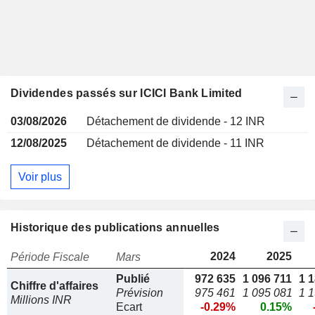
Dividendes passés sur ICICI Bank Limited
03/08/2026
Détachement de dividende - 12 INR
12/08/2025
Détachement de dividende - 11 INR
Voir plus
Historique des publications annuelles
2024
2025
Période Fiscale
Mars
Publié
972 635
1 096 711
1 
Chiffre d'affaires
Prévision
975 461
1 095 081
1 
Millions INR
Ecart
-0.29%
0.15%