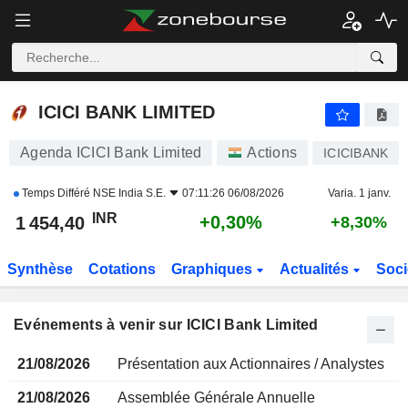
ICICI BANK LIMITED
ICICI BANK LIMITED
Agenda ICICI Bank Limited
Actions
ICICIBANK
Temps Différé
NSE India S.E.
07:11:26 06/08/2026
Varia. 1 janv.
INR
+0,30%
1 454,40
+8,30%
Synthèse
Cotations
Graphiques
Actualités
Soci
Evénements à venir sur ICICI Bank Limited
21/08/2026
Présentation aux Actionnaires / Analystes
21/08/2026
Assemblée Générale Annuelle