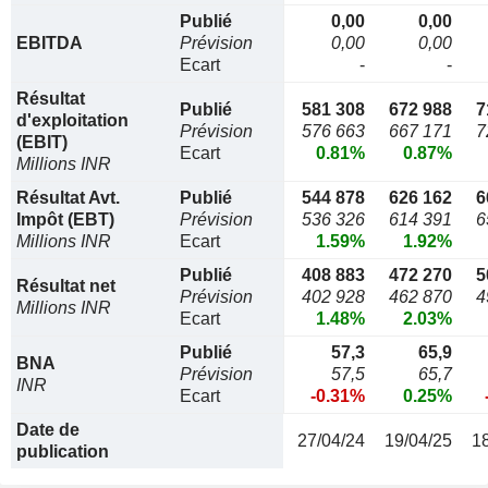
Publié
0,00
0,00
EBITDA
Prévision
0,00
0,00
Ecart
-
-
Résultat
Publié
581 308
672 988
7
d'exploitation
Prévision
576 663
667 171
7
(EBIT)
Ecart
0.81%
0.87%
Millions INR
Résultat Avt.
Publié
544 878
626 162
6
Impôt (EBT)
Prévision
536 326
614 391
6
Millions INR
Ecart
1.59%
1.92%
Publié
408 883
472 270
5
Résultat net
Prévision
402 928
462 870
4
Millions INR
Ecart
1.48%
2.03%
Publié
57,3
65,9
BNA
Prévision
57,5
65,7
INR
Ecart
-0.31%
0.25%
Date de
27/04/24
19/04/25
1
publication