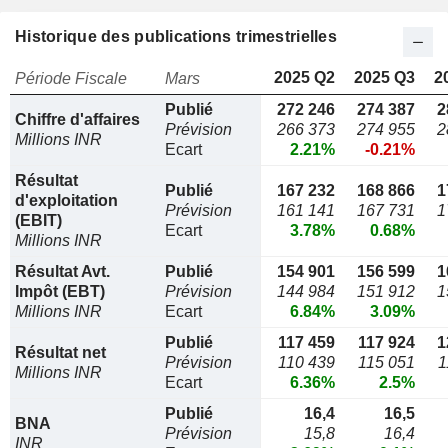
Historique des publications trimestrielles
2025 Q2
2025 Q3
2
Période Fiscale
Mars
Publié
272 246
274 387
2
Chiffre d'affaires
Prévision
266 373
274 955
2
Millions INR
Ecart
2.21%
-0.21%
Résultat
Publié
167 232
168 866
1
d'exploitation
Prévision
161 141
167 731
1
(EBIT)
Ecart
3.78%
0.68%
Millions INR
Résultat Avt.
Publié
154 901
156 599
1
Impôt (EBT)
Prévision
144 984
151 912
1
Millions INR
Ecart
6.84%
3.09%
Publié
117 459
117 924
1
Résultat net
Prévision
110 439
115 051
1
Millions INR
Ecart
6.36%
2.5%
Publié
16,4
16,5
BNA
Prévision
15,8
16,4
INR