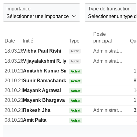
Importance
Type de transaction
Sélectionner une importance
Sélectionner un type d
Poste
Date
Initié
Type
principal
Qua
18.03.26
Vibha Paul Rishi
Administrateur
Autre
18.03.26
Vijayalakshmi R. Iyer
Administrateur
Autre
20.10.21
Amitabh Kumar Singh
1
Achat
20.10.21
Sunir Ramachandani
8
Achat
20.10.21
Mayank Agrawal
1
Achat
20.10.21
Mayank Bhargava
1
Achat
20.10.21
Rakesh Jha
Administrateur
3
Achat
08.10.21
Amit Palta
Achat