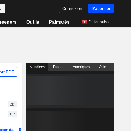
Connexion
S'abonner
reeners
Outils
Palmarès
Édition suisse
Indices
Europe
Amériques
Asie
ort PDF
ZD
DP
Agenda
Secteur
Dérivés
Fonds et ETFs