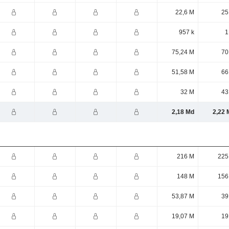
22,6 M
25
957 k
1
75,24 M
70
51,58 M
66
32 M
43
2,18 Md
2,22 
216 M
225
148 M
156
53,87 M
39
19,07 M
19