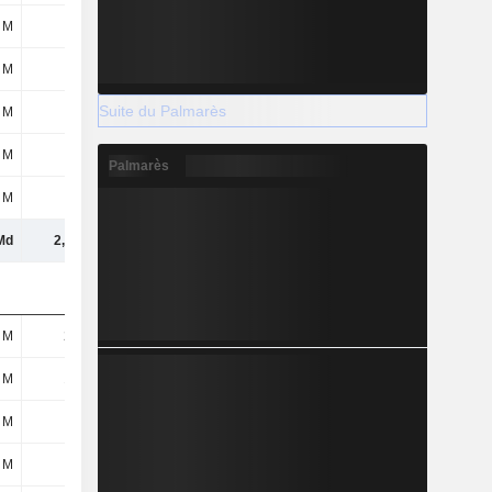
 M
26 M
32 M
29 M
 M
-
-
-
Suite du Palmarès
 M
61 M
71 M
62 M
 M
75 M
78 M
86 M
Palmarès
 M
47 M
57 M
63 M
Md
2,11 Md
2,17 Md
2,09 Md
 M
227 M
243 M
217 M
 M
157 M
147 M
127 M
 M
19 M
10 M
11 M
 M
21 M
26 M
24 M