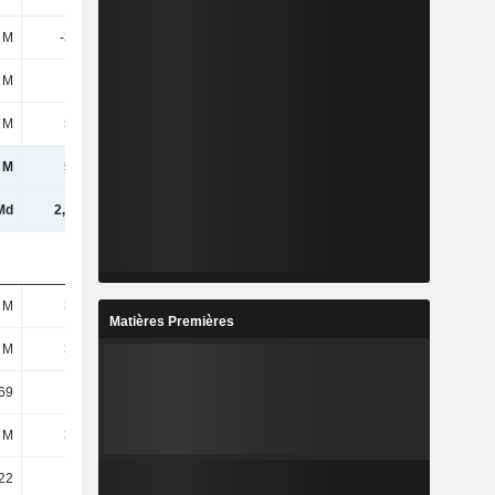
 M
-310 M
-283 M
-248 M
 M
58 M
50 M
37 M
 M
527 M
546 M
568 M
 M
527 M
546 M
568 M
Md
2,11 Md
2,17 Md
2,09 Md
 M
304 M
304 M
304 M
Matières Premières
 M
304 M
304 M
304 M
69
1,73
1,79
1,87
 M
385 M
406 M
426 M
22
1,27
1,33
1,4