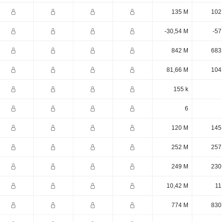
135 M
102
-30,54 M
-57
842 M
683
81,66 M
104
155 k
6
120 M
145
252 M
257
249 M
230
10,42 M
11
774 M
830