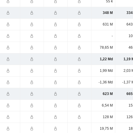
55 k
348 M
334
631 M
643
-
10
78,65 M
46
1,22 Md
1,19 
1,99 Md
2,03 
-1,36 Md
-1,37 
623 M
665
6,54 M
15
128 M
126
19,75 M
18