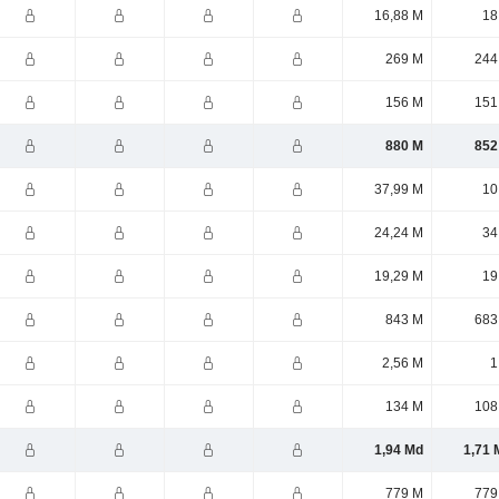
16,88 M
18
269 M
244
156 M
151
880 M
852
37,99 M
10
24,24 M
34
19,29 M
19
843 M
683
2,56 M
1
134 M
108
1,94 Md
1,71 
779 M
779