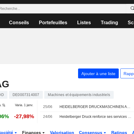
Conseils
Portefeuilles
Listes
Trading
Sc
Ajouter à une liste
Rapp
AG
DD
DE0007314007
Machines et équipements industriels
. 5j.
Varia. 1 janv.
25/06
HEIDELBERGER DRUCKMASCHINEN AG : Warburg Research relève son opinion
06%
-27,98%
24/06
Heidelberger Druck renforce ses services avec le rachat de Manroland
Société
Finances
Valorisation
Consensus
Ratings