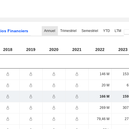
ios Financiers
Annuel
Trimestriel
Semestriel
YTD
LTM
2018
2019
2020
2021
2022
2023
146 M
153
20 M
6
166 M
159
269 M
307
79,46 M
27