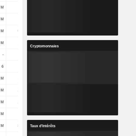
 M
76 M
79 M
101 M
 M
-77 M
-92 M
-40 M
 M
686 M
650 M
605 M
 M
120 M
112 M
120 M
Cryptomonnaies
-
-
-
-
6
6
6
6
 M
143 M
142 M
132 M
 M
223 M
232 M
229 M
 M
215 M
224 M
203 M
 M
7 M
10 M
8 M
 M
829 M
834 M
836 M
Taux d'Intérêts