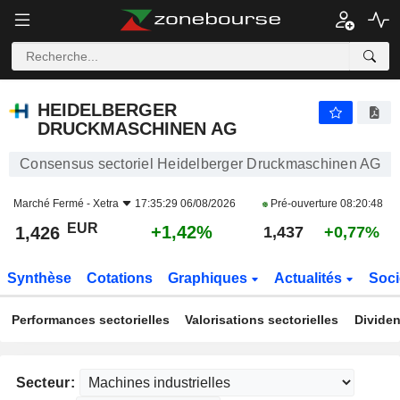
HEIDELBERGER DRUCKMASCHINEN AG
1,426
€
+1,42%
HEIDELBERGER
DRUCKMASCHINEN AG
Consensus sectoriel Heidelberger Druckmaschinen AG
Marché Fermé -
Xetra
17:35:29 06/08/2026
Pré-ouverture
08:20:48
EUR
+1,42%
1,426
1,437
+0,77%
Synthèse
Cotations
Graphiques
Actualités
Soci
Performances sectorielles
Valorisations sectorielles
Dividen
Secteur: