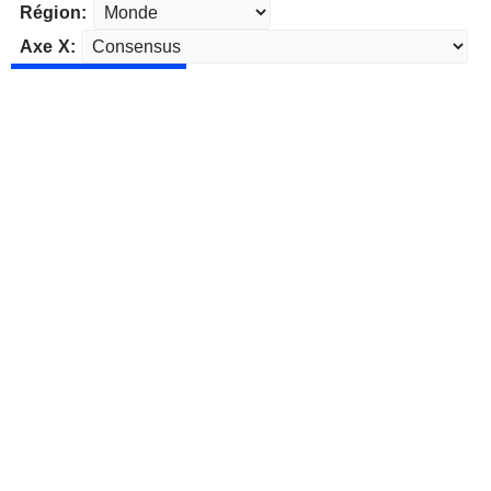
Région:
Axe X: