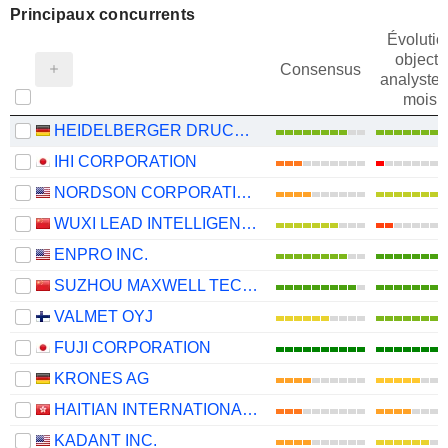
Principaux concurrents
Évolutio
objectif
Consensus
analystes
mois
HEIDELBERGER DRUCKMASCHINEN AG
IHI CORPORATION
NORDSON CORPORATION
WUXI LEAD INTELLIGENT EQUIPMENT CO.,LTD.
ENPRO INC.
SUZHOU MAXWELL TECHNOLOGIES CO., LTD.
VALMET OYJ
FUJI CORPORATION
KRONES AG
HAITIAN INTERNATIONAL HOLDINGS LIMITED
KADANT INC.