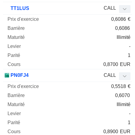
CALL
TT1LUS
0,6086
€
0,6086
Illimité
-
1
0,8700
EUR
PN0FJ4
CALL
0,5518
€
0,6070
Illimité
-
1
0,8900
EUR