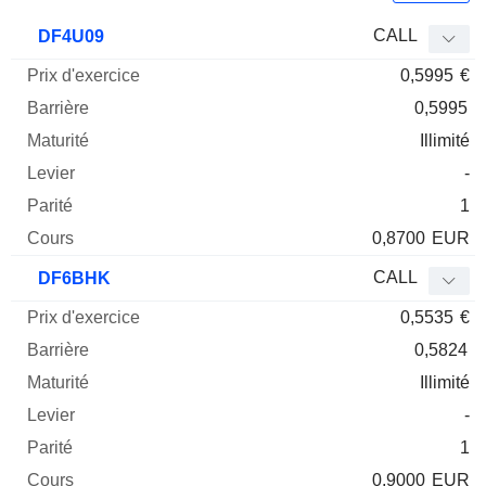
Prix
CALL
DF4U09
d'exercice
Barrière
Maturité
Elasticité
0,5995
€
Mnemo
Type
Parit
0,5995
Illimité
-
1
0,8700
EUR
CALL
DF6BHK
0,5535
€
0,5824
Illimité
-
1
0,9000
EUR