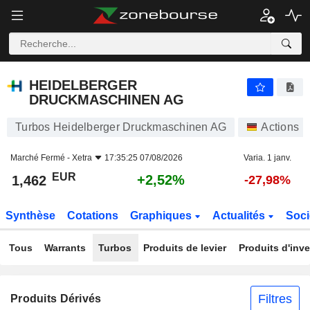
HEIDELBERGER DRUCKMASCHINEN AG
1,462
€
+2,52%
HEIDELBERGER
DRUCKMASCHINEN AG
Turbos Heidelberger Druckmaschinen AG
Actions
Marché Fermé -
Xetra
17:35:25 07/08/2026
Varia. 1 janv.
EUR
+2,52%
1,462
-27,98%
Synthèse
Cotations
Graphiques
Actualités
Soci
Tous
Warrants
Turbos
Produits de levier
Produits d'inv
Filtres
Produits Dérivés