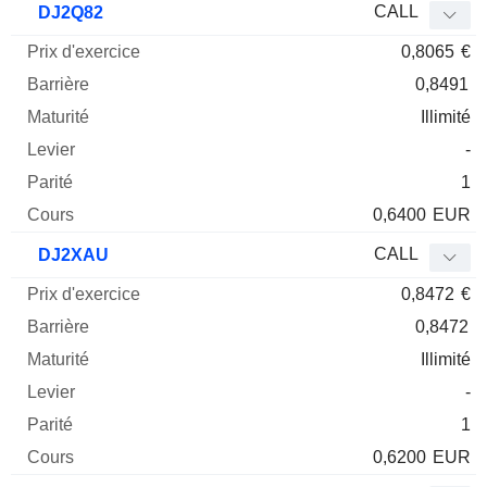
CALL
DJ2Q82
0,8065
€
0,8491
Illimité
-
1
0,6400
EUR
CALL
DJ2XAU
0,8472
€
0,8472
Illimité
-
1
0,6200
EUR