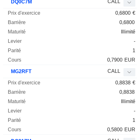
CALL
DQ0C7M
0,6800
€
0,6800
Illimité
-
1
0,7900
EUR
CALL
MG2RFT
0,8838
€
0,8838
Illimité
-
1
0,5800
EUR