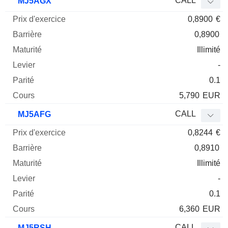
CALL
MJ5AGX
0,8900
€
0,8900
Illimité
-
0.1
5,790
EUR
CALL
MJ5AFG
0,8244
€
0,8910
Illimité
-
0.1
6,360
EUR
CALL
MJ5RSH