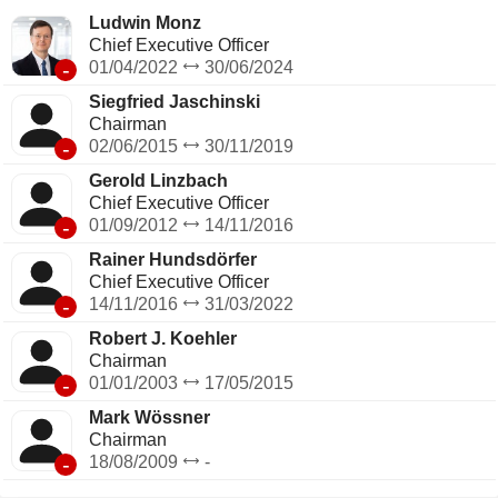
autres ; Consumables and Computer-to-plate (CTP) pour les
Ludwin Monz
consommables et l'équipement prépresse, et Service and
Chief Executive Officer
Service Parts, qui fournit des pièces de rechange.
-
01/04/2022
30/06/2024
Siegfried Jaschinski
Chairman
-
02/06/2015
30/11/2019
Gerold Linzbach
Chief Executive Officer
-
01/09/2012
14/11/2016
Rainer Hundsdörfer
Chief Executive Officer
-
14/11/2016
31/03/2022
Robert J. Koehler
Chairman
-
01/01/2003
17/05/2015
Mark Wössner
Chairman
-
18/08/2009
-