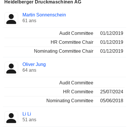
Heidelberger Druckmaschinen AG
Administrateur
Comités
Martin Sonnenschein
61 ans
Audit Committee
01/12/2019
HR Committee Chair
01/12/2019
Nominating Committee Chair
01/12/2019
Oliver Jung
64 ans
Audit Committee
HR Committee
25/07/2024
Nominating Committee
05/06/2018
Li Li
51 ans