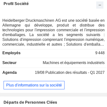
Profil Société
Heidelberger Druckmaschinen AG est une société basée en
Allemagne qui développe, produit et distribue des
technologies pour l'impression commerciale et l'impression
d'emballages. La société a les segments suivants :
Solutions d'impression comprenant l'impression numérique,
commerciale, industrielle et autres ; Solutions d'emballage
comprenant la boîte pliante, l'étiquetage et d'autres
Employés
9 448
emballages ; Solutions technologiques combinant les
activités d'Amperfied, Zaikio, l'électronique imprimée et
Secteur
Machines et équipements industriels
autres. Heidelberg a des segments à présenter tels que
Heidelberg Equipment, qui comprend les activités liées aux
Agenda
19/08
Publication des résultats - Q1 2027
machines ; Heidelberg Services, qui comprend les services,
les consommables, les pièces détachées et les activités
liées aux équipements de seconde main, et Heidelberg
Plus d'informations sur la société
Financial Services, qui comprend les activités liées au
financement des ventes. Au sein des secteurs d'activité,
Heidelberg Financial Services comprend trois domaines
d'activité : Sheetfed Business Area, qui comprend les
Départs de Personnes Clées
machines de finition pour l'impression d'emballages et