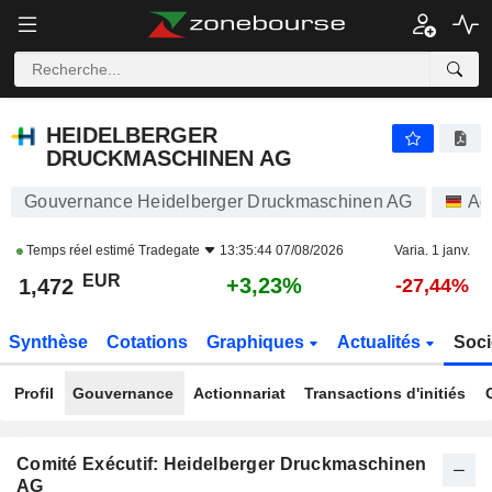
HEIDELBERGER DRUCKMASCHINEN AG
1,472
€
+3,23%
HEIDELBERGER
DRUCKMASCHINEN AG
Gouvernance Heidelberger Druckmaschinen AG
Ac
Temps réel estimé
Tradegate
13:35:44 07/08/2026
Varia. 1 janv.
EUR
+3,23%
1,472
-27,44%
Synthèse
Cotations
Graphiques
Actualités
Soci
Profil
Gouvernance
Actionnariat
Transactions d'initiés
Comité Exécutif: Heidelberger Druckmaschinen
AG