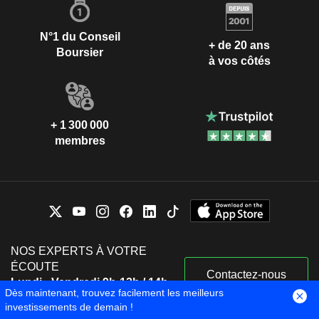
N°1 du Conseil
+ de 20 ans
Boursier
à vos côtés
+ 1 300 000
membres
NOS EXPERTS À VOTRE
ÉCOUTE
Contactez-nous
Lundi - Vendredi 9h-12h / 14h-
Dès maintenant, trouvez facilement les meilleurs
18h
investissements de demain !