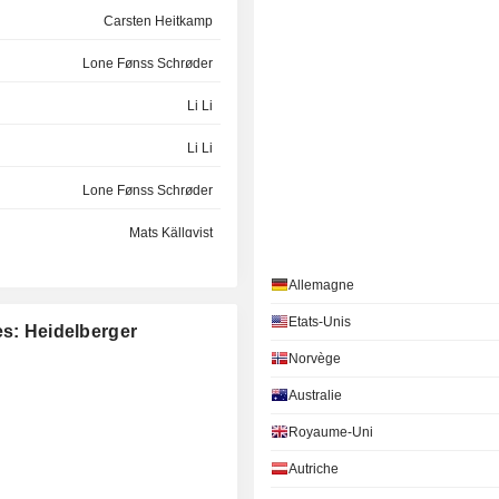
Carsten Heitkamp
Lone Fønss Schrøder
Li Li
Li Li
Lone Fønss Schrøder
Mats Källqvist
Karin Dohm
Allemagne
Werner Bittner
Etats-Unis
es: Heidelberger
Norvège
Roman Zitzelsberger
Australie
Lone Fønss Schrøder
Royaume-Uni
Ulrich Hermann
Autriche