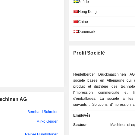
Suède
Hong Kong
Chine
Danemark
Profil Société
Heidelberger Druckmaschinen A
société basée en Allemagne qui 
produit et distribue des technol
l'impression commerciale et l'i
d'emballages. La société a les
aschinen AG
suivants : Solutions d'impression 
l'impression numérique, comm
Bernhard Schreier
Employés
industrielle et autres ; Solutions 
Mirko Geiger
comprenant la boîte pliante, l'éti
Secteur
Machines et é
d'autres emballages ; Solutions tec
Rainer Hundsdörfer
combinant les activités d'Amperfie