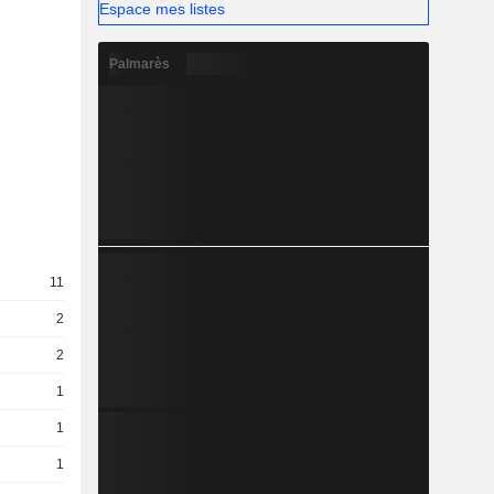
Espace mes listes
Palmarès
11
2
2
1
1
1