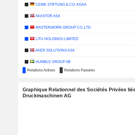
CEWE STIFTUNG & CO. KGAA
AKASTOR ASA
MASTERWORK GROUP CO.,LTD.
LITU HOLDINGS LIMITED
AKER SOLUTIONS ASA
HUMBLE GROUP AB
Relations Actives
Relations Passées
CECONOMY AG
EMERALD HORIZON AG
Graphique Relationnel des Sociétés Privées lié
Druckmaschinen AG
HWK 1365 SE
ECARX HOLDINGS INC.
NEXT.E.GO N.V.