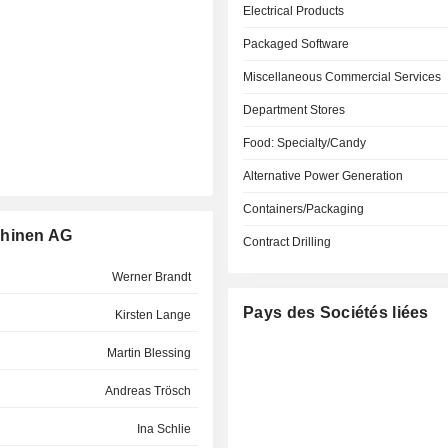
Electrical Products
Packaged Software
Miscellaneous Commercial Services
Department Stores
Food: Specialty/Candy
Alternative Power Generation
Containers/Packaging
chinen AG
Contract Drilling
Werner Brandt
Pays des Sociétés liées
Kirsten Lange
Martin Blessing
Andreas Trösch
Ina Schlie