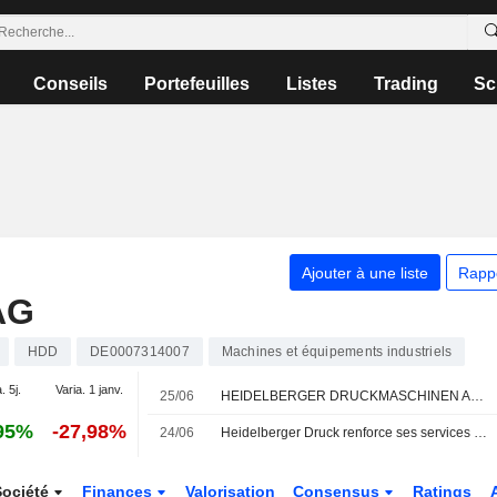
Conseils
Portefeuilles
Listes
Trading
Sc
Ajouter à une liste
Rapp
AG
HDD
DE0007314007
Machines et équipements industriels
. 5j.
Varia. 1 janv.
25/06
HEIDELBERGER DRUCKMASCHINEN AG : Warburg Research relève son opinion
95%
-27,98%
24/06
Heidelberger Druck renforce ses services avec le rachat de Manroland
Société
Finances
Valorisation
Consensus
Ratings