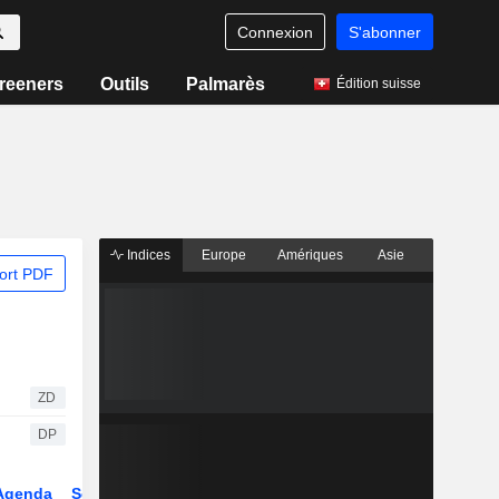
Connexion
S'abonner
reeners
Outils
Palmarès
Édition suisse
Indices
Europe
Amériques
Asie
ort PDF
ZD
DP
Agenda
Secteur
Dérivés
Fonds et ETFs