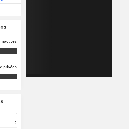
ons
Inactives
se privées
es
8
2