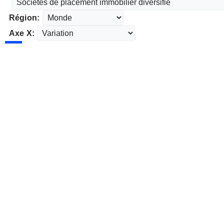
Région:
Axe X: