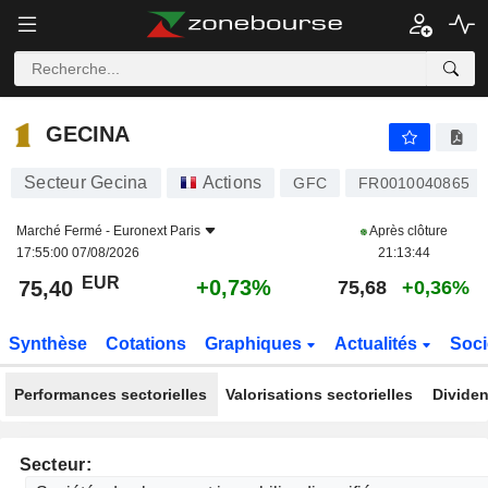
GECINA
75,40
€
+0,73%
GECINA
Secteur Gecina
Actions
GFC
FR0010040865
Marché Fermé -
Euronext Paris
Après clôture
17:55:00 07/08/2026
21:13:44
EUR
+0,73%
75,40
75,68
+0,36%
Synthèse
Cotations
Graphiques
Actualités
Soci
Performances sectorielles
Valorisations sectorielles
Dividen
Secteur: