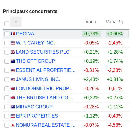
Principaux concurrents
V
Varia.
Varia. 5j.
GECINA
+0,73%
+0,60%
W. P. CAREY INC.
-0,05%
-2,45%
LAND SECURITIES PLC
+0,21%
+1,28%
THE GPT GROUP
+0,19%
+1,74%
ESSENTIAL PROPERTIES REALTY TRUST, INC.
-0,31%
-2,38%
JANUS LIVING, INC.
+2,43%
+0,81%
LONDONMETRIC PROPERTY PLC
-0,26%
-0,61%
THE BRITISH LAND COMPANY PLC
+0,32%
+0,27%
MIRVAC GROUP
-0,28%
+1,12%
EPR PROPERTIES
+1,12%
-0,40%
NOMURA REAL ESTATE MASTER FUND, INC.
-0,07%
-4,53%