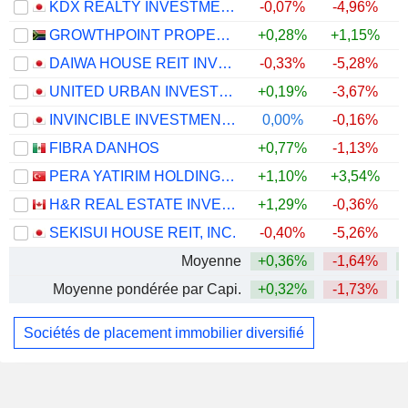
KDX REALTY INVESTMENT CORPORATION
-0,07%
-4,96%
GROWTHPOINT PROPERTIES LIMITED
+0,28%
+1,15%
DAIWA HOUSE REIT INVESTMENT CORPORATION
-0,33%
-5,28%
UNITED URBAN INVESTMENT CORPORATION
+0,19%
-3,67%
INVINCIBLE INVESTMENT CORPORATION
0,00%
-0,16%
FIBRA DANHOS
+0,77%
-1,13%
PERA YATIRIM HOLDING ANONIM SIRKETI
+1,10%
+3,54%
+
H&R REAL ESTATE INVESTMENT TRUST
+1,29%
-0,36%
SEKISUI HOUSE REIT, INC.
-0,40%
-5,26%
Moyenne
+0,36%
-1,64%
Moyenne pondérée par Capi.
+0,32%
-1,73%
Sociétés de placement immobilier diversifié