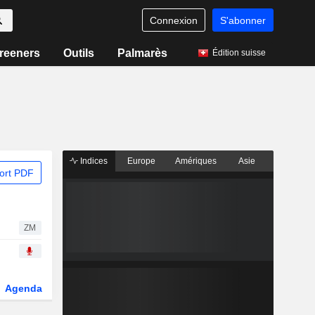
Connexion
S'abonner
reeners
Outils
Palmarès
Édition suisse
Indices
Europe
Amériques
Asie
ort PDF
ZM
Agenda
Secteur
Dérivés
Fonds et ETFs