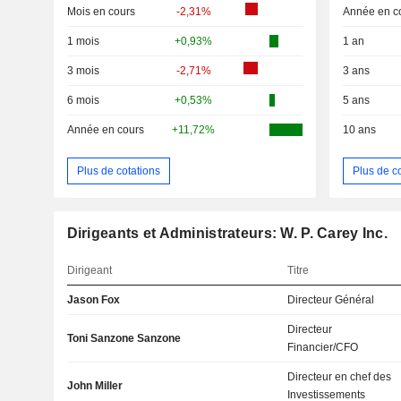
Mois en cours
-2,31%
Année en c
1 mois
+0,93%
1 an
3 mois
-2,71%
3 ans
6 mois
+0,53%
5 ans
Année en cours
+11,72%
10 ans
Plus de cotations
Plus de c
Dirigeants et Administrateurs: W. P. Carey Inc.
Dirigeant
Titre
Jason Fox
Directeur Général
Directeur
Toni Sanzone Sanzone
Financier/CFO
Directeur en chef des
John Miller
Investissements