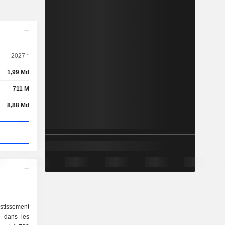
2027 *
1,99 Md
711 M
8,88 Md
estissement
e dans les