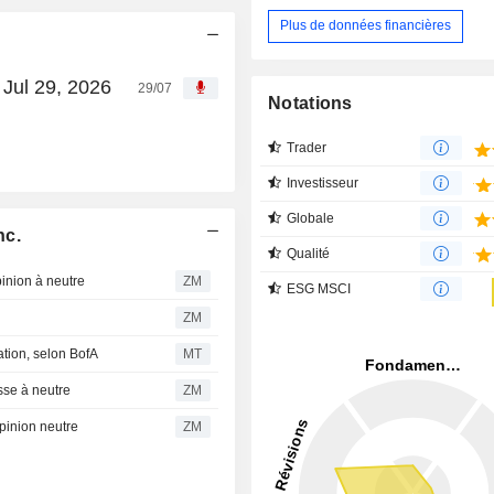
Plus de données financières
 Jul 29, 2026
29/07
Notations
Trader
Investisseur
Globale
nc.
Qualité
inion à neutre
ZM
ESG MSCI
ZM
lation, selon BofA
MT
sse à neutre
ZM
pinion neutre
ZM