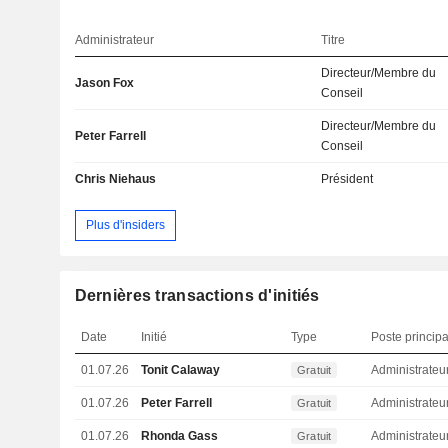
Administrateur
Titre
Directeur/Membre du
Jason Fox
Conseil
Directeur/Membre du
Peter Farrell
Conseil
Chris Niehaus
Président
Plus d'insiders
Dernières transactions d'initiés
Date
Initié
Type
Poste principa
01.07.26
Tonit Calaway
Administrateu
Gratuit
01.07.26
Peter Farrell
Administrateu
Gratuit
01.07.26
Rhonda Gass
Administrateu
Gratuit