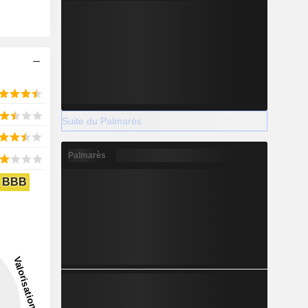
Suite du Palmarès
Palmarès
BBB