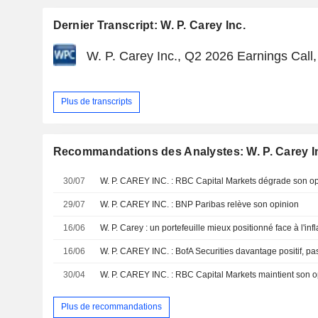
Dernier Transcript: W. P. Carey Inc.
W. P. Carey Inc., Q2 2026 Earnings Call,
Plus de transcripts
Recommandations des Analystes: W. P. Carey I
30/07
W. P. CAREY INC. : RBC Capital Markets dégrade son op
29/07
W. P. CAREY INC. : BNP Paribas relève son opinion
16/06
W. P. Carey : un portefeuille mieux positionné face à l'inf
16/06
W. P. CAREY INC. : BofA Securities davantage positif, pa
30/04
W. P. CAREY INC. : RBC Capital Markets maintient son o
Plus de recommandations