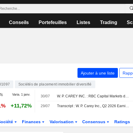
Conseils
Portefeuilles
Listes
Trading
Sc
Ajouter à une liste
Rapp
U1097
Sociétés de placement immobilier diversifié
5j.
Varia. 1 janv.
30/07
W. P. CAREY INC. : RBC Capital Markets dégrade son opinion à neutre
1%
+11,72%
29/07
Transcript : W. P. Carey Inc., Q2 2026 Earnings Call, Jul 29, 2026
Société
Finances
Valorisation
Consensus
Ratings