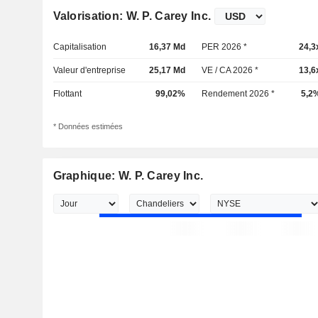
Valorisation: W. P. Carey Inc.
Capitalisation
16,37 Md
PER 2026 *
24,3
Valeur d'entreprise
25,17 Md
VE / CA 2026 *
13,6
Flottant
99,02%
Rendement 2026 *
5,2
* Données estimées
Graphique: W. P. Carey Inc.