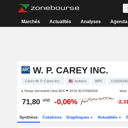
Marchés
Actualités
Analyses
Agenda
W. P. CAREY INC.
Cours W. P. Carey Inc.
Actions
WPC
US92936
Temps réel estimé
Cboe BZX
20:52:30 07/08/2026
Varia. 
71,80
-0,06%
USD
-2,3
Synthèse
Cotations
Graphiques
Actualités