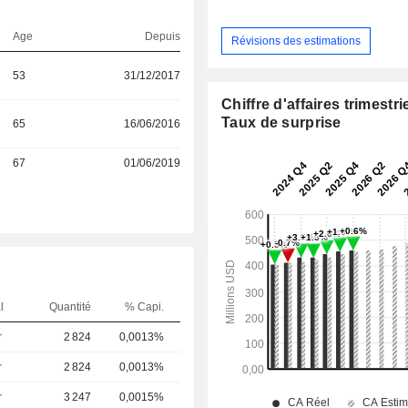
Age
Depuis
Révisions des estimations
53
31/12/2017
Chiffre d'affaires trimestrie
Taux de surprise
65
16/06/2016
67
01/06/2019
l
Quantité
% Capi.
r
2 824
0,0013%
r
2 824
0,0013%
r
3 247
0,0015%