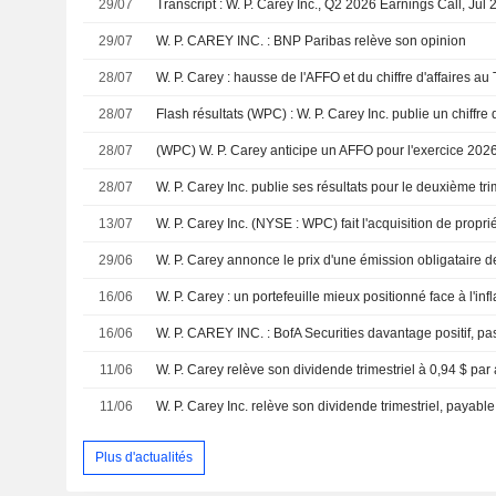
29/07
Transcript : W. P. Carey Inc., Q2 2026 Earnings Call, Jul 
29/07
W. P. CAREY INC. : BNP Paribas relève son opinion
28/07
28/07
28/07
28/07
13/07
29/06
16/06
W. P. Carey : un portefeuille mieux positionné face à l'inf
16/06
W. P. CAREY INC. : BofA Securities davantage positif, pa
11/06
11/06
W. P. Carey Inc. relève son dividende trimestriel, payable 
Plus d'actualités