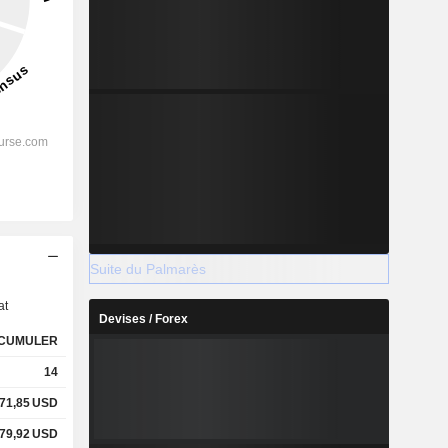
s
Suite du Palmarès
at
Devises / Forex
CUMULER
14
71,85
USD
79,92
USD