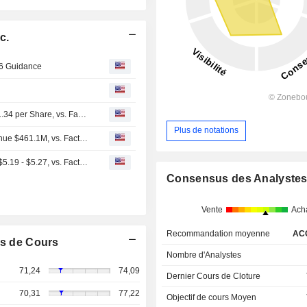
c.
26 Guidance
Earnings Flash (WPC) W. P. Carey Inc. Posts Q2 AFFO $1.34 per Share, vs. FactSet Est of $1.30
Plus de notations
Earnings Flash (WPC) W. P. Carey Inc. Reports Q2 Revenue $461.1M, vs. FactSet Est of $452.8M
(WPC) W. P. Carey Expects Full Year 2026 AFFO Range $5.19 - $5.27, vs. FactSet Est of $5.23
Consensus des Analyste
Vente
Ach
Recommandation moyenne
AC
s de Cours
Nombre d'Analystes
71,24
74,09
Dernier Cours de Cloture
70,31
77,22
Objectif de cours Moyen