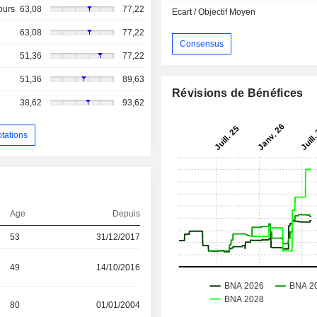
ours
63,08
77,22
Ecart / Objectif Moyen
63,08
77,22
Consensus
51,36
77,22
51,36
89,63
Révisions de Bénéfices
38,62
93,62
otations
Age
Depuis
53
31/12/2017
49
14/10/2016
80
01/01/2004