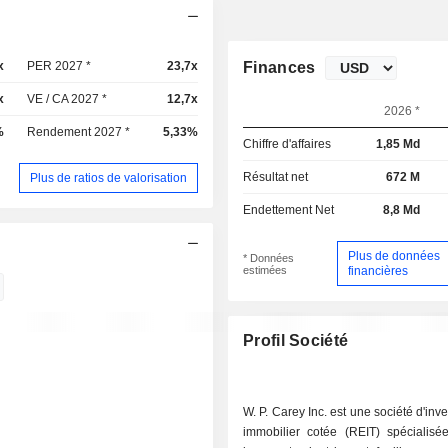
x
PER 2027 *
23,7x
Finances
x
VE / CA 2027 *
12,7x
2026 *
%
Rendement 2027 *
5,33%
Chiffre d'affaires
1,85 Md
Résultat net
672 M
Plus de ratios de valorisation
Endettement Net
8,8 Md
Plus de données
* Données
estimées
financières
Profil Société
W. P. Carey Inc. est une société d'inv
immobilier cotée (REIT) spécialisé