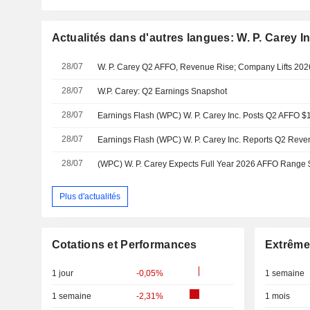
Actualités dans d'autres langues: W. P. Carey In
28/07
W. P. Carey Q2 AFFO, Revenue Rise; Company Lifts 20
28/07
W.P. Carey: Q2 Earnings Snapshot
28/07
28/07
28/07
Plus d'actualités
Cotations et Performances
Extrême
1 jour
-0,05%
1 semaine
1 semaine
-2,31%
1 mois