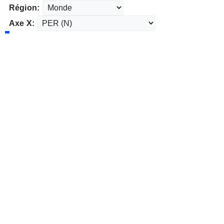
Région:
Axe X: