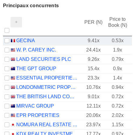
Principaux concurrents
Price to
PER (N)
Book (N)
GECINA
9.41x
0.53x
W. P. CAREY INC.
24.41x
1.9x
LAND SECURITIES PLC
9.26x
0.79x
THE GPT GROUP
15.4x
0.9x
ESSENTIAL PROPERTIES REALTY TRUST, INC.
23.3x
1.4x
LONDONMETRIC PROPERTY PLC
10.76x
0.94x
THE BRITISH LAND COMPANY PLC
9.01x
0.72x
MIRVAC GROUP
12.11x
0.72x
EPR PROPERTIES
20.06x
2.02x
NOMURA REAL ESTATE MASTER FUND, INC.
23.97x
1.15x
KDX REALTY INVESTMENT CORPORATION
17.77x
0.97x