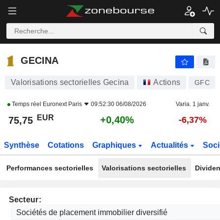
GECINA
75,75
€
+0,40%
GECINA
Valorisations sectorielles Gecina
Actions
GFC
Temps réel
Euronext Paris
09:52:30 06/08/2026
Varia. 1 janv.
EUR
+0,40%
75,75
-6,37%
Synthèse
Cotations
Graphiques
Actualités
Soci
Performances sectorielles
Valorisations sectorielles
Dividen
Secteur: