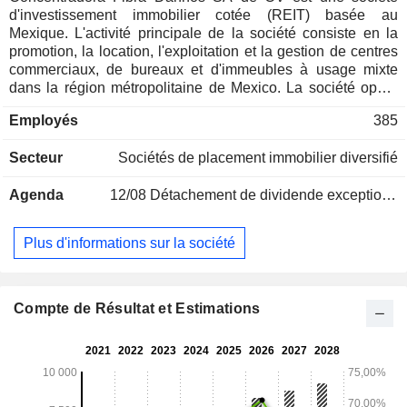
d'investissement immobilier cotée (REIT) basée au
Mexique. L'activité principale de la société consiste en la
promotion, la location, l'exploitation et la gestion de centres
commerciaux, de bureaux et d'immeubles à usage mixte
dans la région métropolitaine de Mexico. La société opère
principalement dans le domaine de la promotion
Employés
385
d'immeubles à usage mixte et de complexes de bureaux. De
plus, la société adopte des solutions technologiques dans la
Secteur
Sociétés de placement immobilier diversifié
conception et l'exploitation de ses projets, notamment des
systèmes de sécurité, la fibre optique, Park Help, Federal
Agenda
12/08
Détachement de dividende exceptionnelle - 0.17691 MXN
APD, Traffic Pro, ainsi que des logiciels et services de
surveillance opérationnelle SAP, entre autres. La société est
divisée en quatre divisions : Commercial, Bureaux, Usage
Plus d'informations sur la société
mixte et Résidentiel. En mai 2014, la société a acquis deux
biens immobiliers situés sur l'Anillo Periférico, au sud-est de
Mexico, à proximité d'Iztapalapa, à la limite de Xochimilco.
Compte de Résultat et Estimations