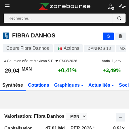
FIBRA DANHOS
29,04
$
+0,41%
FIBRA DANHOS
Cours Fibra Danhos
Actions
DANHOS 13
MXC
Cours en clôture
Mexican S.E.
07/08/2026
Varia. 1 janv.
MXN
+0,41%
29,04
+3,49%
Synthèse
Cotations
Graphiques
Actualités
Soci
Valorisation: Fibra Danhos
Capitalisation
47,01 Md
PER 2026 *
8,91x