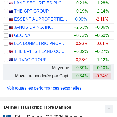
LAND SECURITIES PLC
+0,21%
+1,28%
+
THE GPT GROUP
+0,19%
+2,14%
ESSENTIAL PROPERTIES REALTY TRUST, INC.
0,00%
-2,11%
JANUS LIVING, INC.
+2,63%
+0,86%
GECINA
+0,73%
+0,60%
LONDONMETRIC PROPERTY PLC
-0,26%
-0,61%
THE BRITISH LAND COMPANY PLC
+0,32%
+0,27%
+
MIRVAC GROUP
-0,28%
+1,12%
Moyenne
+0,39%
+0,10%
Moyenne pondérée par Capi.
+0,34%
-0,24%
Voir toutes les performances sectorielles
Dernier Transcript: Fibra Danhos
Fibra Danhos, Q2 2026 Earnings