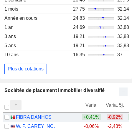
1 mois
27,75
32,14
Année en cours
24,83
32,14
1 an
24,69
33,88
3 ans
19,21
33,88
5 ans
19,21
33,88
10 ans
16,35
37
Plus de cotations
Sociétés de placement immobilier diversifié
Varia.
Varia. 5j.
FIBRA DANHOS
+0,41%
-0,92%
+
W. P. CAREY INC.
-0,06%
-2,43%