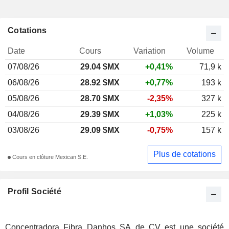
Cotations
Date
Cours
Variation
Volume
07/08/26
29.04 $MX
+0,41%
71,9 k
06/08/26
28.92 $MX
+0,77%
193 k
05/08/26
28.70 $MX
-2,35%
327 k
04/08/26
29.39 $MX
+1,03%
225 k
03/08/26
29.09 $MX
-0,75%
157 k
Plus de cotations
Cours en clôture Mexican S.E.
Profil Société
Concentradora Fibra Danhos SA de CV est une société