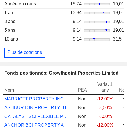
Année en cours
15,74
19,01
1 an
13,84
19,01
3 ans
9,14
19,01
5 ans
9,14
19,01
10 ans
9,14
31,5
Plus de cotations
Fonds positionnés: Growthpoint Properties Limited
Varia. 1
Nom
PEA
janv.
Not
MARRIOTT PROPERTY INCOME C
Non
-12,00%
ASHBURTON PROPERTY B1
Non
-8,00%
CATALYST SCI FLEXIBLE PROPERTY A
Non
-6,00%
ANCHOR BCI PROPERTY A
Non
-12,00%