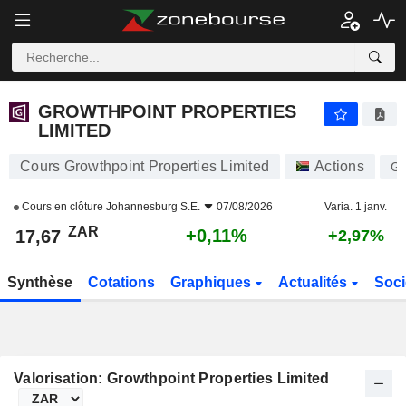
GROWTHPOINT PROPERTIES LIMITED
17,67
R
+0,11%
GROWTHPOINT PROPERTIES
LIMITED
Cours Growthpoint Properties Limited
Actions
G
Cours en clôture
Johannesburg S.E.
07/08/2026
Varia. 1 janv.
ZAR
+0,11%
17,67
+2,97%
Synthèse
Cotations
Graphiques
Actualités
Soci
Valorisation: Growthpoint Properties Limited