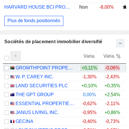
HARVARD HOUSE BCI PROPERTY A
Non
-8,00%
Plus de fonds positionnés
Sociétés de placement immobilier diversifié
Varia.
Varia. 5j.
GROWTHPOINT PROPERTIES LIMITED
+0,11%
-0,06%
+
W. P. CAREY INC.
-1,30%
-2,43%
LAND SECURITIES PLC
+0,10%
+0,35%
+
THE GPT GROUP
0,00%
+2,54%
ESSENTIAL PROPERTIES REALTY TRUST, INC.
-0,62%
-2,11%
JANUS LIVING, INC.
-0,95%
+0,86%
GECINA
-0,40%
-0,73%