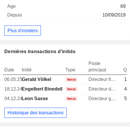
69
10/09/2019
Plus d'insiders
Dernières transactions d'initiés
Poste
Date
Initié
Type
principal
Qua
06.05.25
Gerald Völkel
Directeur financier
15
Vente
18.12.24
Engelbert Binedell
Directeur des operations
41
Vente
04.12.24
Leon Sasse
Directeur general
52
Vente
Historique des transactions