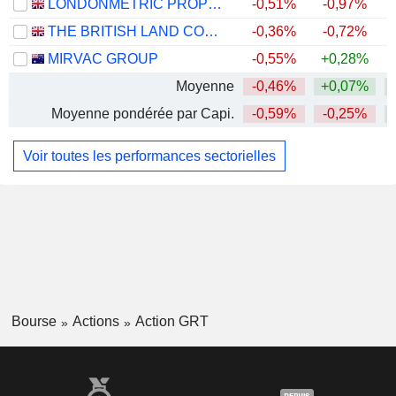
LONDONMETRIC PROPERTY PLC
-0,51%
-0,97%
THE BRITISH LAND COMPANY PLC
-0,36%
-0,72%
+
MIRVAC GROUP
-0,55%
+0,28%
Moyenne
-0,46%
+0,07%
Moyenne pondérée par Capi.
-0,59%
-0,25%
Voir toutes les performances sectorielles
Bourse
Actions
Action GRT