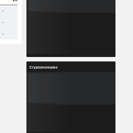
-
-
-
-
-
-
-
-
-
-
-
-
Cryptomonnaies