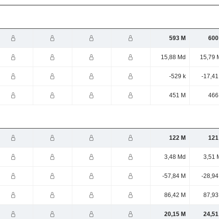
593 M
600
15,88 Md
15,79 
-529 k
-17,41
451 M
466
122 M
121
3,48 Md
3,51 
-57,84 M
-28,94
86,42 M
87,93
20,15 M
24,51