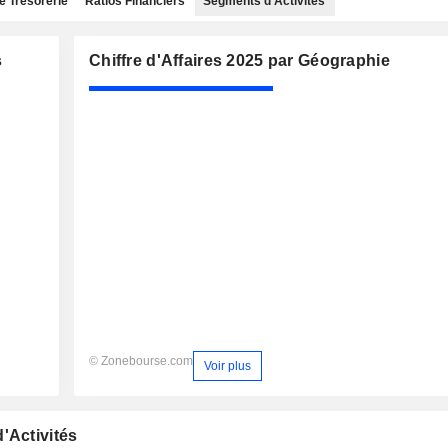
e Trésorerie
Ratios Financiers
Segments d'Activités
s
Chiffre d'Affaires 2025 par Géographie
© Zonebourse.com
Voir plus
'Activités