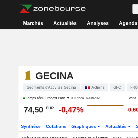
Marchés
Actualités
Analyses
Agenda
GECINA
Segments d'Activités Gecina
Actions
GFC
FR0
Temps réel
Euronext Paris
09:09:24 07/08/2026
Varia. 
74,50
-0,47%
EUR
-0,6
Synthèse
Cotations
Graphiques
Actualités