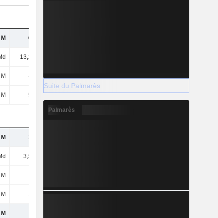
 M
669 M
695 M
721 M
Md
13,26 Md
13,48 Md
14,49 Md
 M
-420 k
-46,82 M
-565 M
Suite du Palmarès
 M
503 M
537 M
566 M
Palmarès
 M
153 M
146 M
137 M
Md
3,56 Md
3,62 Md
2,85 Md
 M
-
-
-
 M
107 M
102 M
95,12 M
 M
-
-
-