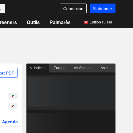
Connexion
S'abonner
reeners
Outils
Palmarès
Édition suisse
Indices
Europe
Amériques
Asie
ort PDF
Agenda
Secteur
Dérivés
Fonds et ETFs