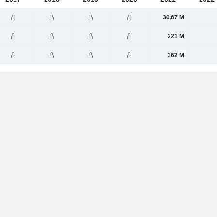
30,67 M
221 M
362 M