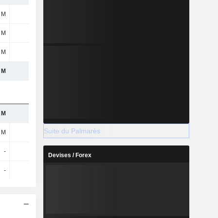
 M
-
-
-
3 M
-
-
-
 M
-
-
-
8 M
-
-
5,92 M
 M
-
1,34 M
915 k
Suite du Palmarès
 M
126 M
40,42 M
37,24 M
-
-
-
-
Devises / Forex
-
-
-
-