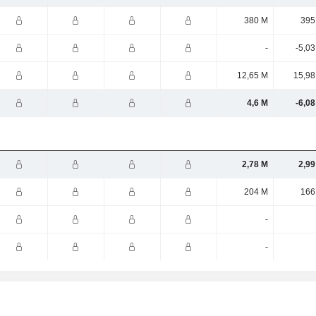
380 M
395
-
-5,0
12,65 M
15,98
4,6 M
-6,0
2,78 M
2,99
204 M
166
-
-