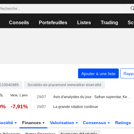
Conseils
Portefeuilles
Listes
Trading
Sc
Ajouter à une liste
Rapp
010040865
Sociétés de placement immobilier diversifié
5j.
Varia. 1 janv.
29/07
Avis d'analystes du jour : Safran superstar, Kering se rachète
0%
-7,91%
29/07
La grande rotation continue
Société
Finances
Valorisation
Consensus
Ratings