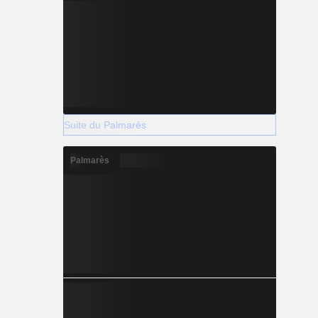
Suite du Palmarès
Palmarès