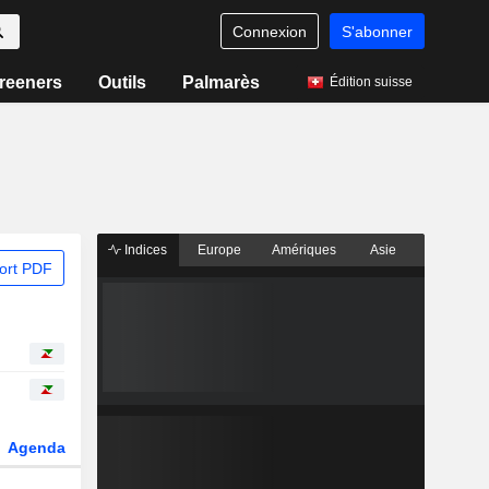
Connexion
S'abonner
reeners
Outils
Palmarès
Édition suisse
Indices
Europe
Amériques
Asie
ort PDF
Agenda
Secteur
Dérivés
Fonds et ETFs