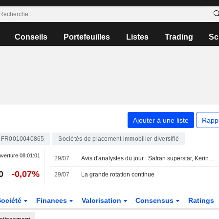
Conseils
Portefeuilles
Listes
Trading
Sc
Ajouter à une liste
Rapp
FR0010040865
Sociétés de placement immobilier diversifié
uverture
08:01:01
29/07
Avis d'analystes du jour : Safran superstar, Kering se rachète
0
-0,07%
29/07
La grande rotation continue
Société
Finances
Valorisation
Consensus
Ratings