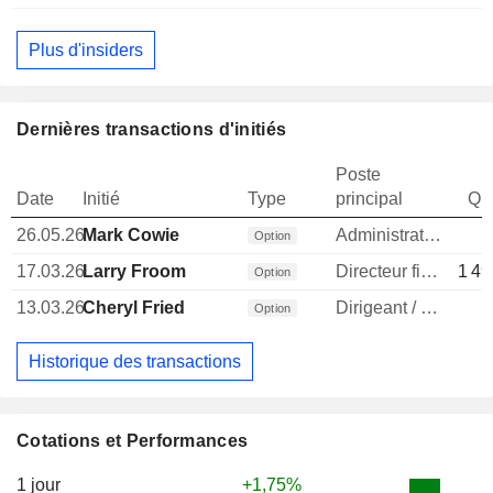
Plus d'insiders
Dernières transactions d'initiés
Poste
Date
Initié
Type
principal
Qua
26.05.26
Mark Cowie
Administrateur
Option
17.03.26
Larry Froom
Directeur financier
1 49
Option
13.03.26
Cheryl Fried
Dirigeant / cadre principal
Option
Historique des transactions
Cotations et Performances
1 jour
+1,75%