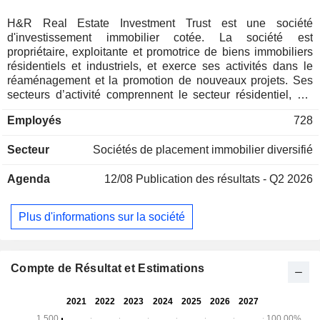
H&R Real Estate Investment Trust est une société
d'investissement immobilier cotée. La société est
propriétaire, exploitante et promotrice de biens immobiliers
résidentiels et industriels, et exerce ses activités dans le
réaménagement et la promotion de nouveaux projets. Ses
secteurs d’activité comprennent le secteur résidentiel, qui
opère sous le nom de Lantower Residential et détient des
Employés
728
participations dans environ 26 immeubles résidentiels aux
États-Unis, comprenant 8 929 logements locatifs ; le secteur
Secteur
Sociétés de placement immobilier diversifié
industriel, qui détient des participations dans environ 65
immeubles industriels à travers le Canada et un immeuble
Agenda
12/08
Publication des résultats - Q2 2026
industriel aux États-Unis ; le segment Bureaux, qui détient
des participations dans environ 10 immeubles de bureaux à
travers le Canada et trois immeubles de bureaux sur
Plus d'informations sur la société
certains marchés aux États-Unis ; et le segment Commerce
de détail, qui détient des participations dans 34 immeubles à
travers le Canada, principalement des immeubles à vocation
alimentaire et à locataire unique, ainsi que deux immeubles
Compte de Résultat et Estimations
commerciaux occupés par des concessionnaires
automobiles et un immeuble commercial à locataires
multiples aux États-Unis.