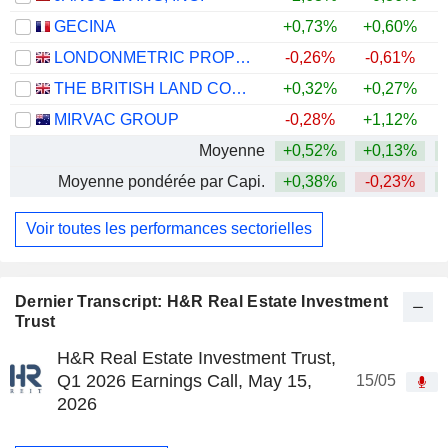
GECINA
+0,73%
+0,60%
LONDONMETRIC PROPERTY PLC
-0,26%
-0,61%
THE BRITISH LAND COMPANY PLC
+0,32%
+0,27%
+
MIRVAC GROUP
-0,28%
+1,12%
Moyenne
+0,52%
+0,13%
Moyenne pondérée par Capi.
+0,38%
-0,23%
Voir toutes les performances sectorielles
Dernier Transcript: H&R Real Estate Investment
Trust
H&R Real Estate Investment Trust,
Q1 2026 Earnings Call, May 15,
15/05
2026