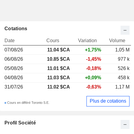
Cotations
Date
Cours
Variation
Volume
07/08/26
11.04 $CA
+1,75%
1,05 M
06/08/26
10.85 $CA
-1,45%
977 k
05/08/26
11.01 $CA
-0,18%
526 k
04/08/26
11.03 $CA
+0,09%
458 k
31/07/26
11.02 $CA
-0,63%
1,17 M
Plus de cotations
Cours en différé Toronto S.E.
Profil Société