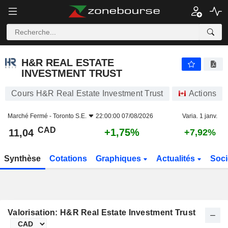
H&R REAL ESTATE INVESTMENT TRUST
11,04
$
+1,75%
H&R REAL ESTATE
INVESTMENT TRUST
Cours H&R Real Estate Investment Trust
Actions
Marché Fermé -
Toronto S.E.
22:00:00 07/08/2026
Varia. 1 janv.
CAD
+1,75%
11,04
+7,92%
Synthèse
Cotations
Graphiques
Actualités
Soci
Valorisation: H&R Real Estate Investment Trust