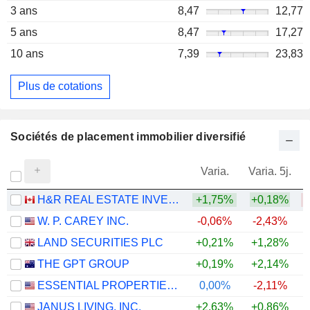
3 ans
8,47
12,77
5 ans
8,47
17,27
10 ans
7,39
23,83
Plus de cotations
Sociétés de placement immobilier diversifié
Varia.
Varia. 5j.
H&R REAL ESTATE INVESTMENT TRUST
+1,75%
+0,18%
W. P. CAREY INC.
-0,06%
-2,43%
LAND SECURITIES PLC
+0,21%
+1,28%
+
THE GPT GROUP
+0,19%
+2,14%
ESSENTIAL PROPERTIES REALTY TRUST, INC.
0,00%
-2,11%
JANUS LIVING, INC.
+2,63%
+0,86%