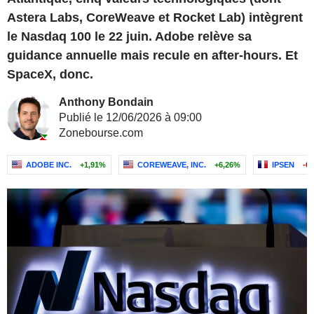
Astera Labs, CoreWeave et Rocket Lab) intègrent
le Nasdaq 100 le 22 juin. Adobe relève sa
guidance annuelle mais recule en after-hours. Et
SpaceX, donc.
Anthony Bondain
Publié le 12/06/2026 à 09:00
Zonebourse.com
ADOBE INC.
+1,91%
COREWEAVE, INC.
+6,26%
IPSEN
-0