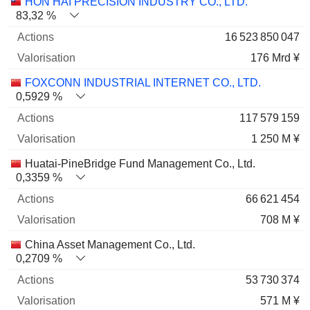
Nom
Actions
%
Valorisation
HON HAI PRECISION INDUSTRY CO., LTD.
83,32 %
16 523 850 047
176 Mrd ¥
FOXCONN INDUSTRIAL INTERNET CO., LTD.
0,5929 %
117 579 159
1 250 M ¥
Huatai-PineBridge Fund Management Co., Ltd.
0,3359 %
66 621 454
708 M ¥
China Asset Management Co., Ltd.
0,2709 %
53 730 374
571 M ¥