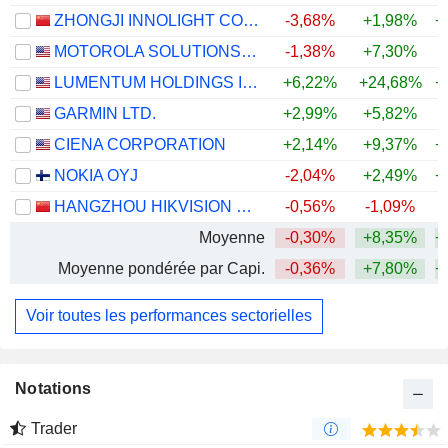
ZHONGJI INNOLIGHT CO., LTD.
-3,68%
+1,98%
+
MOTOROLA SOLUTIONS, INC.
-1,38%
+7,30%
LUMENTUM HOLDINGS INC.
+6,22%
+24,68%
+
GARMIN LTD.
+2,99%
+5,82%
+
CIENA CORPORATION
+2,14%
+9,37%
+
NOKIA OYJ
-2,04%
+2,49%
+
HANGZHOU HIKVISION DIGITAL TECHNOLOGY CO., LTD.
-0,56%
-1,09%
+
Moyenne
-0,30%
+8,35%
+
Moyenne pondérée par Capi.
-0,36%
+7,80%
+
Voir toutes les performances sectorielles
Notations
Trader