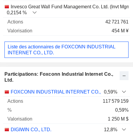
Invesco Great Wall Fund Management Co. Ltd. (Invt Mgmt)
0,2154 %
42 721 761
454 M ¥
Liste des actionnaires de FOXCONN INDUSTRIAL
INTERNET CO., LTD.
Participations: Foxconn Industrial Internet Co.,
Ltd.
Nom
Actions
%
Valorisation
FOXCONN INDUSTRIAL INTERNET CO., LTD.
0,59%
117 579 159
0,59%
1 250 M $
DIGIWIN CO., LTD.
12,8%