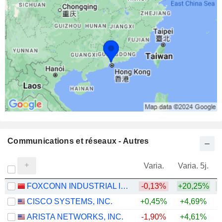
Communications et réseaux - Autres
Varia.
Varia. 5j.
FOXCONN INDUSTRIAL INTERNET CO., LTD.
-0,13%
+20,25%
+
CISCO SYSTEMS, INC.
+0,45%
+4,69%
+
ARISTA NETWORKS, INC.
-1,90%
+4,61%
+