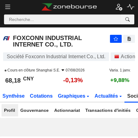
FOXCONN INDUSTRIAL INTERNET CO., LTD.
68,18
¥
-0,13%
FOXCONN INDUSTRIAL
INTERNET CO., LTD.
Société Foxconn Industrial Internet Co., Ltd.
Actions
Cours en clôture
Shanghai S.E.
07/08/2026
Varia. 1 janv.
CNY
-0,13%
68,18
+9,88%
Synthèse
Cotations
Graphiques
Actualités
Soci
Profil
Gouvernance
Actionnariat
Transactions d'initiés