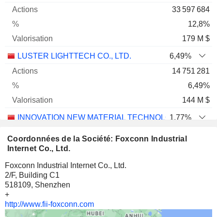
33 597 684
12,8%
179 M $
LUSTER LIGHTTECH CO., LTD.
6,49%
14 751 281
6,49%
144 M $
INNOVATION NEW MATERIAL TECHNOLOGY CO., LTD
1,77%
66 518 847
Coordonnées de la Société: Foxconn Industrial
1,77%
Internet Co., Ltd.
35 M $
Foxconn Industrial Internet Co., Ltd.
2/F, Building C1
518109, Shenzhen
+
http://www.fii-foxconn.com