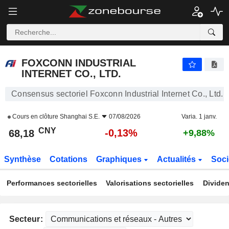
FOXCONN INDUSTRIAL INTERNET CO., LTD.
68,18
¥
-0,13%
FOXCONN INDUSTRIAL
INTERNET CO., LTD.
Consensus sectoriel Foxconn Industrial Internet Co., Ltd.
Cours en clôture
Shanghai S.E.
07/08/2026
Varia. 1 janv.
CNY
-0,13%
68,18
+9,88%
Synthèse
Cotations
Graphiques
Actualités
Soci
Performances sectorielles
Valorisations sectorielles
Dividen
Secteur: