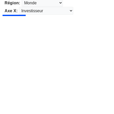
Région:
Axe X: