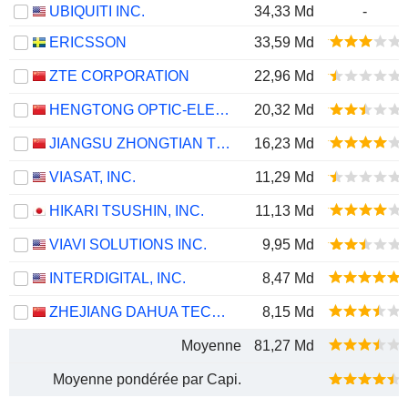
UBIQUITI INC.
34,33 Md
-
ERICSSON
33,59 Md
ZTE CORPORATION
22,96 Md
HENGTONG OPTIC-ELECTRIC CO., LTD.
20,32 Md
JIANGSU ZHONGTIAN TECHNOLOGY CO., LTD.
16,23 Md
VIASAT, INC.
11,29 Md
HIKARI TSUSHIN, INC.
11,13 Md
VIAVI SOLUTIONS INC.
9,95 Md
INTERDIGITAL, INC.
8,47 Md
ZHEJIANG DAHUA TECHNOLOGY CO., LTD.
8,15 Md
Moyenne
81,27 Md
Moyenne pondérée par Capi.