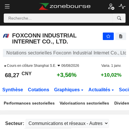
FOXCONN INDUSTRIAL INTERNET CO., LTD.
68,27
¥
+3,56%
FOXCONN INDUSTRIAL
INTERNET CO., LTD.
Notations sectorielles Foxconn Industrial Internet Co., Ltd.
Cours en clôture
Shanghai S.E.
06/08/2026
Varia. 1 janv.
CNY
+3,56%
68,27
+10,02%
Synthèse
Cotations
Graphiques
Actualités
Soci
Performances sectorielles
Valorisations sectorielles
Dividen
Secteur: