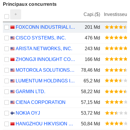
Principaux concurrents
Capi.($)
Investisseur
FOXCONN INDUSTRIAL INTERNET CO., LTD.
201 Md
CISCO SYSTEMS, INC.
476 Md
ARISTA NETWORKS, INC.
243 Md
ZHONGJI INNOLIGHT CO., LTD.
166 Md
MOTOROLA SOLUTIONS, INC.
78,46 Md
LUMENTUM HOLDINGS INC.
65,2 Md
GARMIN LTD.
58,22 Md
CIENA CORPORATION
57,15 Md
NOKIA OYJ
53,72 Md
HANGZHOU HIKVISION DIGITAL TECHNOLOGY CO., LTD.
50,84 Md