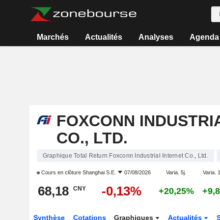
Marchés
Actualités
Analyses
Agenda
FOXCONN INDUSTRI
CO., LTD.
Graphique Total Return Foxconn Industrial Internet Co., Ltd.
Cours en clôture
Shanghai S.E.
07/08/2026
Varia. 5j.
Varia. 1
68,18
-0,13%
CNY
+20,25%
+9,
Synthèse
Cotations
Graphiques
Actualités