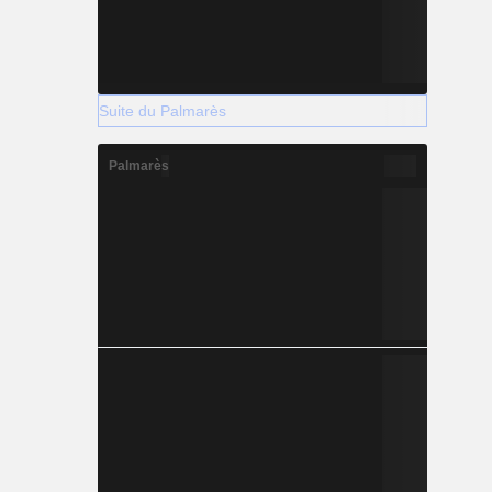
Suite du Palmarès
Palmarès