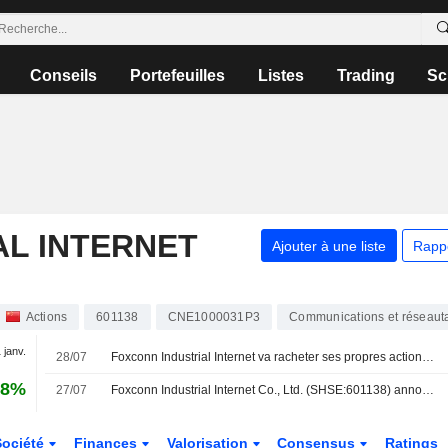
Conseils
Portefeuilles
Listes
Trading
Sc
AL INTERNET
Ajouter à une liste
Rapp
Actions
601138
CNE1000031P3
Communications et réseaut
 janv.
28/07
Foxconn Industrial Internet va racheter ses propres actions pour un montant allant jusqu'à 2 milliards de yuans
88%
27/07
Foxconn Industrial Internet Co., Ltd. (SHSE:601138) annonce un rachat d'actions pour un montant de 2 000 millions CNY.
Société
Finances
Valorisation
Consensus
Ratings