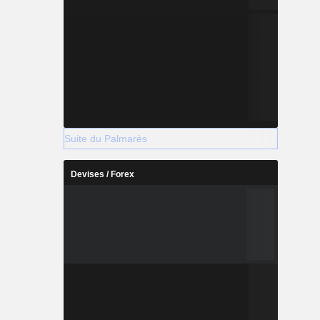
Suite du Palmarès
Devises / Forex