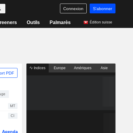
Connexion
S'abonner
reeners
Outils
Palmarès
Édition suisse
Indices
Europe
Amériques
Asie
ort PDF
age
MT
CI
Agenda
Secteur
Fonds et ETFs