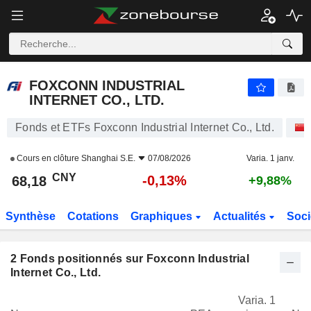
FOXCONN INDUSTRIAL INTERNET CO., LTD.
68,18
¥
-0,13%
FOXCONN INDUSTRIAL
INTERNET CO., LTD.
Fonds et ETFs Foxconn Industrial Internet Co., Ltd.
Cours en clôture
Shanghai S.E.
07/08/2026
Varia. 1 janv.
CNY
-0,13%
68,18
+9,88%
Synthèse
Cotations
Graphiques
Actualités
Soci
2
Fonds positionnés sur Foxconn Industrial
Internet Co., Ltd.
Varia. 1