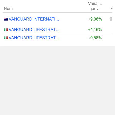
Varia. 1
Nom
janv.
Po
0,
VANGUARD INTERNATIONAL EQUITY INDEX FUNDS - VANGUARD FTSE ALL-WORLD EX-US ETF
+9,06%
VANGUARD LIFESTRATEGY 40% EQUITY UCITS ETF - DISTRIBUTING - EUR
+4,16%
VANGUARD LIFESTRATEGY 20% EQUITY UCITS ETF - DISTRIBUTING - EUR
+0,58%