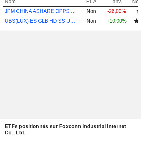
Nom
PEA
janv.
Not
JPM CHINA ASHARE OPPS C ACC USD
Non
-26,00%
UBS(LUX) ES GLB HD SS USD I-X-ACC
Non
+10,00%
ETFs positionnés sur Foxconn Industrial Internet
Co., Ltd.