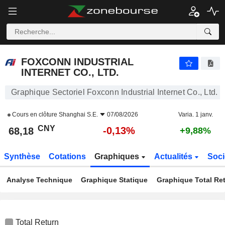
FOXCONN INDUSTRIAL INTERNET CO., LTD.
68,18
¥
-0,13%
FOXCONN INDUSTRIAL
INTERNET CO., LTD.
Graphique Sectoriel Foxconn Industrial Internet Co., Ltd.
Cours en clôture
Shanghai S.E.
07/08/2026
Varia. 1 janv.
CNY
-0,13%
68,18
+9,88%
Synthèse
Cotations
Graphiques
Actualités
Soci
Analyse Technique
Graphique Statique
Graphique Total Re
Total Return