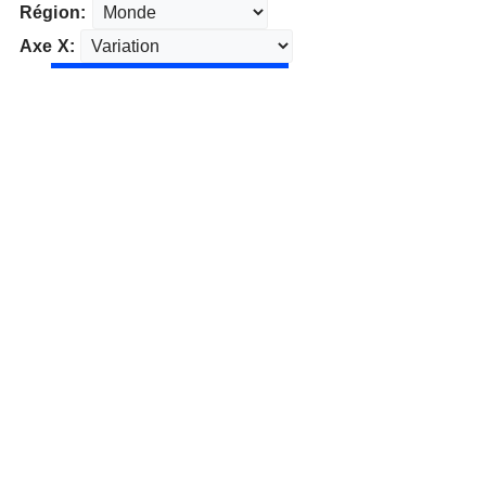
Région:
Axe X: