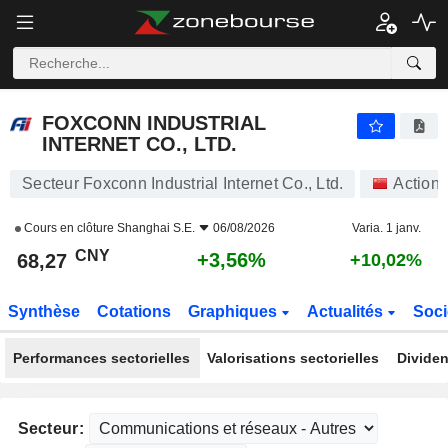
FOXCONN INDUSTRIAL INTERNET CO., LTD.
68,27
¥
+3,56%
FOXCONN INDUSTRIAL
INTERNET CO., LTD.
Secteur Foxconn Industrial Internet Co., Ltd.
Actions
Cours en clôture
Shanghai S.E.
06/08/2026
Varia. 1 janv.
CNY
+3,56%
68,27
+10,02%
Synthèse
Cotations
Graphiques
Actualités
Soci
Performances sectorielles
Valorisations sectorielles
Dividen
Secteur: