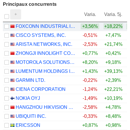
Principaux concurrents
V
Varia.
Varia. 5j.
FOXCONN INDUSTRIAL INTERNET CO., LTD.
+3,56%
+18,22%
CISCO SYSTEMS, INC.
-0,51%
+7,47%
ARISTA NETWORKS, INC.
-2,53%
+21,74%
+
ZHONGJI INNOLIGHT CO., LTD.
+0,77%
+0,42%
MOTOROLA SOLUTIONS, INC.
+8,20%
+9,18%
+
LUMENTUM HOLDINGS INC.
+1,43%
+39,13%
+
GARMIN LTD.
-0,22%
+2,39%
+
CIENA CORPORATION
-1,24%
+22,21%
NOKIA OYJ
-1,49%
+10,19%
HANGZHOU HIKVISION DIGITAL TECHNOLOGY CO., LTD.
-2,58%
+4,78%
+
UBIQUITI INC.
-0,33%
+8,48%
ERICSSON
+0,87%
+0,98%