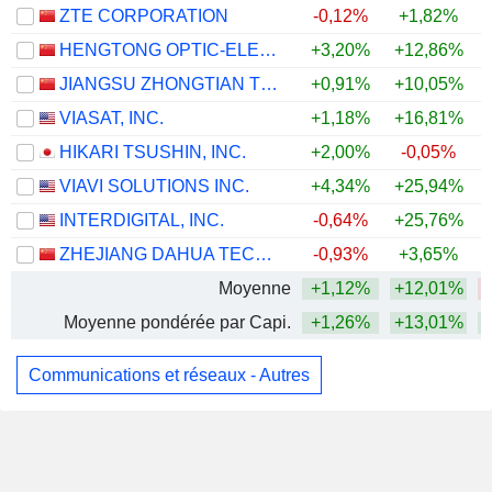
ZTE CORPORATION
-0,12%
+1,82%
HENGTONG OPTIC-ELECTRIC CO., LTD.
+3,20%
+12,86%
JIANGSU ZHONGTIAN TECHNOLOGY CO., LTD.
+0,91%
+10,05%
VIASAT, INC.
+1,18%
+16,81%
HIKARI TSUSHIN, INC.
+2,00%
-0,05%
+
VIAVI SOLUTIONS INC.
+4,34%
+25,94%
INTERDIGITAL, INC.
-0,64%
+25,76%
+
ZHEJIANG DAHUA TECHNOLOGY CO., LTD.
-0,93%
+3,65%
Moyenne
+1,12%
+12,01%
Moyenne pondérée par Capi.
+1,26%
+13,01%
Communications et réseaux - Autres