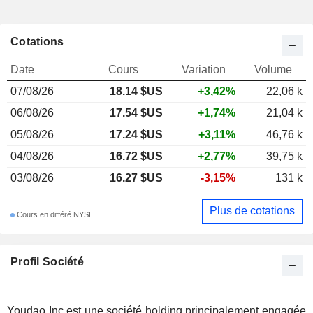
Cotations
Date
Cours
Variation
Volume
07/08/26
18.14 $US
+3,42%
22,06 k
06/08/26
17.54 $US
+1,74%
21,04 k
05/08/26
17.24 $US
+3,11%
46,76 k
04/08/26
16.72 $US
+2,77%
39,75 k
03/08/26
16.27 $US
-3,15%
131 k
Plus de cotations
Cours en différé NYSE
Profil Société
Youdao Inc est une société holding principalement engagée