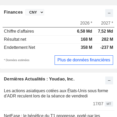
Finances
2026 *
2027 *
Chiffre d'affaires
6,58 Md
7,52 Md
Résultat net
168 M
282 M
Endettement Net
358 M
-237 M
Plus de données financières
* Données estimées
Dernières Actualités : Youdao, Inc.
Les actions asiatiques cotées aux États-Unis sous forme
d'ADR reculent lors de la séance de vendredi
17/07
MT
NetEase : le bénéfice du T1 progresse, porté par les