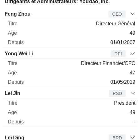
Dirigeants et Administrateurs: Youdao, Inc.
Dirigeant
Titre
Age
Depuis
Feng Zhou
CEO
Directeur Général
49
01/01/2007
Yong Wei Li
DFI
Directeur Financier/CFO
47
01/05/2019
Lei Jin
PSD
President
49
-
Administrateur
Titre
Age
Depuis
Lei Ding
BRD