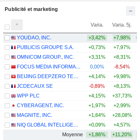
Publicité et marketing
Varia.
Varia. 5j.
YOUDAO, INC.
+3,42%
+7,98%
+
PUBLICIS GROUPE S.A.
+0,73%
+7,97%
+
OMNICOM GROUP., INC.
+3,31%
+8,31%
+
FOCUS MEDIA INFORMATION TECHNOLOGY CO., LTD.
0,00%
-8,54%
BEIJING DEEPZERO TECHNOLOGY CO., LTD.
+4,14%
+9,98%
JCDECAUX SE
-0,89%
+8,13%
+
WPP PLC
+4,15%
+37,73%
+
CYBERAGENT, INC.
+1,97%
+2,99%
MAGNITE, INC.
+1,64%
+28,08%
+
NIQ GLOBAL INTELLIGENCE PLC
+0,09%
+4,57%
Moyenne
+1,86%
+11,20%
+