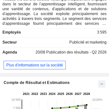
dans le secteur de l'apprentissage intelligent, fournissant
une variété de contenus, d'applications et de solutions
d'apprentissage. La société exploite principalement ses
activités à travers trois segments. Le segment des services
d'apprentissage fournit principalement des services de
contenu numérique, des cours de sciences, de technologie,
Employés
3 595
d'ingénierie, d'arts et de mathématiques (STEAM), et des
cours pour adultes et professionnels par l'intermédiaire de
Secteur
Publicité et marketing
Youdao Lingshi, Youdao Literature, Youdao Premium
Courses, NetEase Cloud Classroom et China University
Agenda
20/08
Publication des résultats - Q2 2026
MOOC, entre autres. Le segment des appareils intelligents
développe et propose principalement des appareils
intelligents, tels que le stylo dictionnaire Youdao, le pod
Plus d'informations sur la société
d'écoute Youdao et le bloc d'apprentissage intelligent
Youdao. L'entreprise fournit également des solutions de
numérisation de l'éducation, notamment Youdao Smart
Learning Terminal, Youdao Smart Cloud et Youdao Sports.
Compte de Résultat et Estimations
Le segment des services de marketing en ligne propose
principalement des services de marketing en ligne,
notamment des services de publicité basés sur la
performance et des services de publicité de marque.