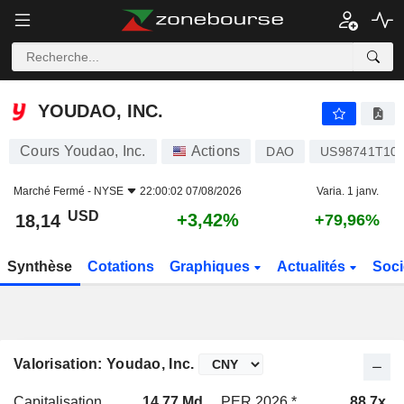
YOUDAO, INC.
18,14
$
+3,42%
YOUDAO, INC.
Cours Youdao, Inc.
Actions
DAO
US98741T10
Marché Fermé -
NYSE
22:00:02 07/08/2026
Varia. 1 janv.
USD
+3,42%
18,14
+79,96%
Synthèse
Cotations
Graphiques
Actualités
Soci
Valorisation: Youdao, Inc.
Capitalisation
14,77 Md
PER 2026 *
88,7x