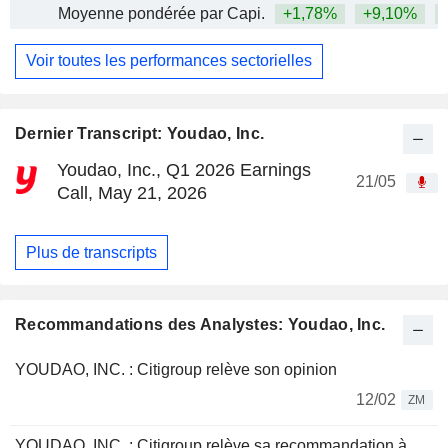
Moyenne pondérée par Capi.
+1,78%
+9,10%
+
Voir toutes les performances sectorielles
Dernier Transcript: Youdao, Inc.
Youdao, Inc., Q1 2026 Earnings
21/05
Call, May 21, 2026
Plus de transcripts
Recommandations des Analystes: Youdao, Inc.
YOUDAO, INC. : Citigroup relève son opinion
12/02
ZM
YOUDAO, INC. : Citigroup relève sa recommandation à