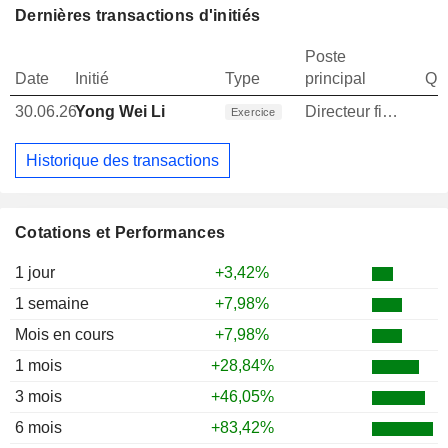
Dernières transactions d'initiés
Poste
Date
Initié
Type
principal
Qua
30.06.26
Yong Wei Li
Directeur financier
Exercice
Historique des transactions
Cotations et Performances
1 jour
+3,42%
1 semaine
+7,98%
Mois en cours
+7,98%
1 mois
+28,84%
3 mois
+46,05%
6 mois
+83,42%