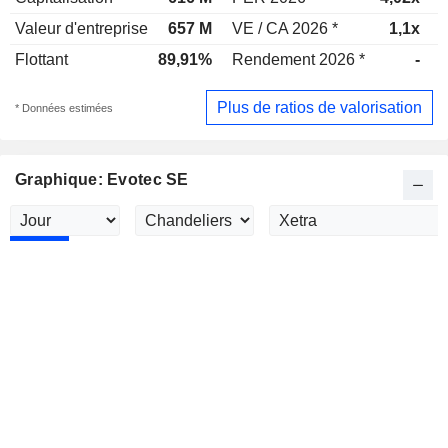
Valeur d'entreprise
657 M
VE / CA 2026 *
1,1x
V
Flottant
89,91%
Rendement 2026 *
-
Plus de ratios de valorisation
* Données estimées
Graphique: Evotec SE