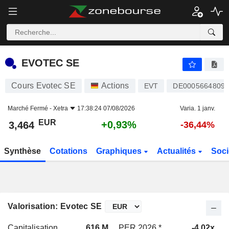
EVOTEC SE
3,464
€
+0,93%
EVOTEC SE
Cours Evotec SE
Actions
EVT
DE0005664809
Marché Fermé -
Xetra
17:38:24 07/08/2026
Varia. 1 janv.
EUR
+0,93%
3,464
-36,44%
Synthèse
Cotations
Graphiques
Actualités
Soci
Valorisation: Evotec SE
Capitalisation
616 M
PER 2026 *
-4,02x