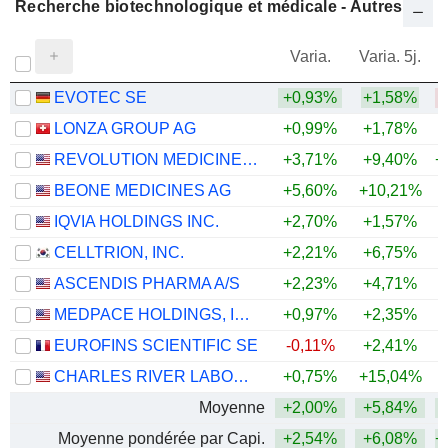
Recherche biotechnologique et médicale - Autres
Varia.
Varia. 5j.
EVOTEC SE
+0,93%
+1,58%
LONZA GROUP AG
+0,99%
+1,78%
REVOLUTION MEDICINES, INC.
+3,71%
+9,40%
+
BEONE MEDICINES AG
+5,60%
+10,21%
+
IQVIA HOLDINGS INC.
+2,70%
+1,57%
+
CELLTRION, INC.
+2,21%
+6,75%
+
ASCENDIS PHARMA A/S
+2,23%
+4,71%
MEDPACE HOLDINGS, INC.
+0,97%
+2,35%
+
EUROFINS SCIENTIFIC SE
-0,11%
+2,41%
CHARLES RIVER LABORATORIES INTERNATIONAL, INC.
+0,75%
+15,04%
+
Moyenne
+2,00%
+5,84%
+
Moyenne pondérée par Capi.
+2,54%
+6,08%
+