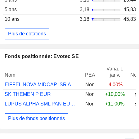
5 ans
3,18
45,83
10 ans
3,18
45,83
Plus de cotations
Fonds positionnés: Evotec SE
Varia. 1
Nom
PEA
janv.
Not
EIFFEL NOVA MIDCAP ISR A
Non
-4,00%
SK THEMEN P EUR
Non
+10,00%
LUPUS ALPHA SML PAN EUROPEAN CHAMPIONS C
Non
+11,00%
Plus de fonds positionnés