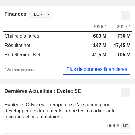
Finances
2026 *
2027 *
Chiffre d'affaires
600 M
736 M
Résultat net
-147 M
-47,45 M
Endettement Net
41,5 M
105 M
Plus de données financières
* Données estimées
Dernières Actualités : Evotec SE
Evotec et Odyssey Therapeutics s'associent pour
développer des traitements contre les maladies auto-
immunes et inflammatoires
06/08
MT