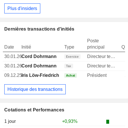
Plus d'insiders
Dernières transactions d'initiés
Poste
Date
Initié
Type
principal
Qua
30.01.26
Cord Dohrmann
Directeur technique
Exercice
30.01.26
Cord Dohrmann
Directeur technique
Tax
09.12.25
Iris Löw-Friedrich
Président
2
Achat
Historique des transactions
Cotations et Performances
1 jour
+0,93%