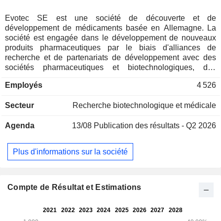
Evotec SE est une société de découverte et de
développement de médicaments basée en Allemagne. La
société est engagée dans le développement de nouveaux
produits pharmaceutiques par le biais d'alliances de
recherche et de partenariats de développement avec des
sociétés pharmaceutiques et biotechnologiques, des
institutions académiques, des organisations de patients et
Employés
4 526
des sociétés de capital-risque. Les solutions de découverte
de médicaments sont fournies sous forme de travail à l'acte,
Secteur
Recherche biotechnologique et médicale
d'alliances intégrées de découverte de médicaments, de
partenariats de développement, de licences de
Agenda
13/08
Publication des résultats - Q2 2026
médicaments candidats et d'accords de consultation. Evotec
SE opère dans un certain nombre de domaines, notamment
les neurosciences, le diabète et ses complications, la
Plus d'informations sur la société
douleur et l'inflammation, l'oncologie, les maladies
infectieuses, les maladies respiratoires et la fibrose. Son
portefeuille de produits couvre une série de domaines
thérapeutiques, tels que l'insomnie du SNC, la toux
Compte de Résultat et Estimations
chronique, l'immunologie et l'inflammation, la santé des
femmes, l'endométriose, la néphrologie, les maladies
dermatologiques, les maladies fibrotiques et les antiviraux,