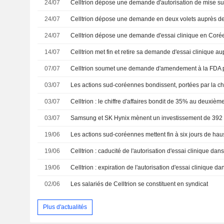
24/07
24/07
24/07
14/07
07/07
03/07
03/07
03/07
19/06
19/06
19/06
02/06
Les salariés de Celltrion se constituent en syndicat
Plus d'actualités