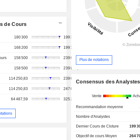
s de Cours
180 300
199 300
168 200
199 300
ours
158 500
239 047,62
Plus de notations
158 500
239 047,62
114 250,83
239 047,62
Consensus des Analyste
114 250,83
247 058,06
Vente
Ach
64 487,59
325 235,48
Recommandation moyenne
otations
Nombre d'Analystes
Dernier Cours de Cloture
199 3
Objectif de cours Moyen
264 7