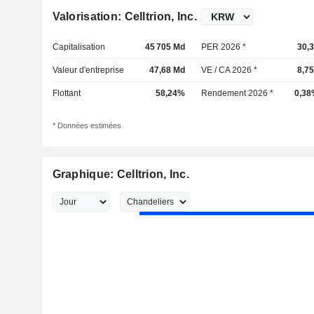
Valorisation: Celltrion, Inc.
Capitalisation
45 705 Md
PER 2026 *
30,
Valeur d'entreprise
47,68 Md
VE / CA 2026 *
8,7
Flottant
58,24%
Rendement 2026 *
0,38
* Données estimées
Graphique: Celltrion, Inc.