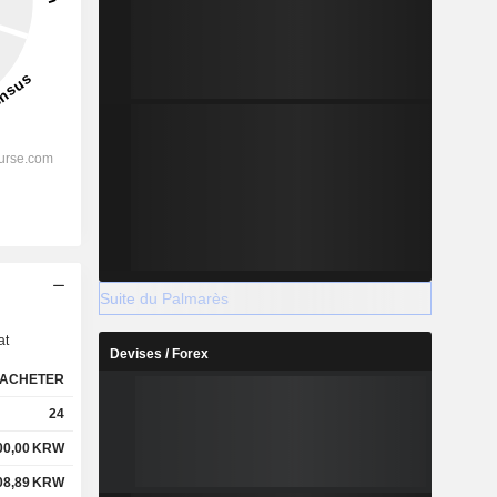
s
Suite du Palmarès
at
Devises / Forex
ACHETER
24
00,00
KRW
08,89
KRW