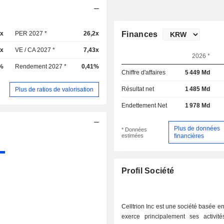
3x
PER 2027 *
26,2x
Finances
5x
VE / CA 2027 *
7,43x
2026 *
%
Rendement 2027 *
0,41%
Chiffre d'affaires
5 449 Md
Résultat net
1 485 Md
Plus de ratios de valorisation
Endettement Net
1 978 Md
Plus de données
* Données
estimées
financières
Profil Société
Celltrion Inc est une société basée e
exerce principalement ses activit