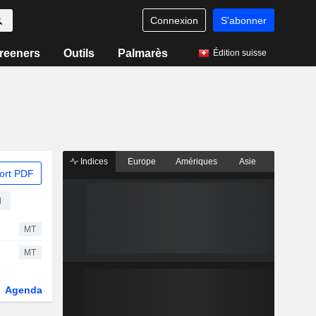
Connexion
S'abonner
reeners
Outils
Palmarès
Édition suisse
Indices
Europe
Amériques
Asie
ort PDF
d
MT
MT
Agenda
Secteur
Fonds et ETFs