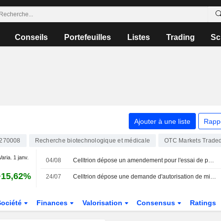
Conseils
Portefeuilles
Listes
Trading
Sc
Ajouter à une liste
Rapp
270008
Recherche biotechnologique et médicale
OTC Markets Trade
Varia. 1 janv.
04/08
Celltrion dépose un amendement pour l'essai de phase 3 du CT-P44, biosimilaire contre le myélome
+15,62%
24/07
Celltrion dépose une demande d'autorisation de mise sur le marché auprès de l'EMA pour le CT-P55, biosimilaire du Cosentyx
Société
Finances
Valorisation
Consensus
Ratings