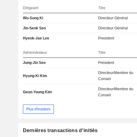
Dirigeant
Titre
Wu-Sung Ki
Directeur Général
Jin-Seok Seo
Directeur Général
Hyeok-Jae Lee
President
Administrateur
Titre
Jung-Jin Seo
Président
Directeur/Membre du
Hyung-Ki Kim
Conseil
Directeur/Membre du
Geun-Young Kim
Conseil
Plus d'insiders
Dernières transactions d'initiés