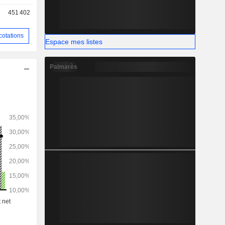
cialise ses
451 402
ionaux et
ope et aux
cotations
Espace mes listes
Palmarès