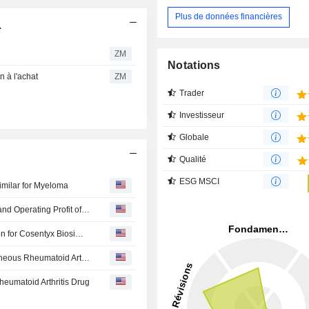
Plus de données financières
.
ZM
Notations
 à l'achat
ZM
Trader
Investisseur
Globale
Qualité
ESG MSCI
imilar for Myeloma
Celltrion : Reports Q2 2026 Revenue of KRW 1.3937Tn and Operating Profit of KRW 451.8Bn; Record Quarterly Revenue as New Product Growth and Cost Improvements Boost Profitability
Celltrion Submits EMA Marketing Authorization Application for Cosentyx Biosimilar CT-P55
Celltrion Submits Dual-Part EMA Application for Subcutaneous Rheumatoid Arthritis Drug
eumatoid Arthritis Drug