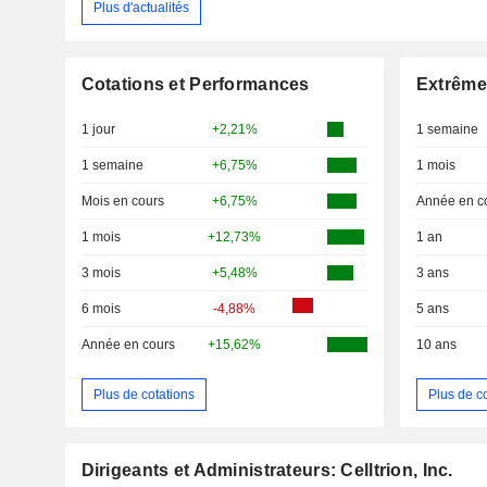
Plus d'actualités
Cotations et Performances
Extrême
1 jour
+2,21%
1 semaine
1 semaine
+6,75%
1 mois
Mois en cours
+6,75%
Année en c
1 mois
+12,73%
1 an
3 mois
+5,48%
3 ans
6 mois
-4,88%
5 ans
Année en cours
+15,62%
10 ans
Plus de cotations
Plus de c
Dirigeants et Administrateurs: Celltrion, Inc.