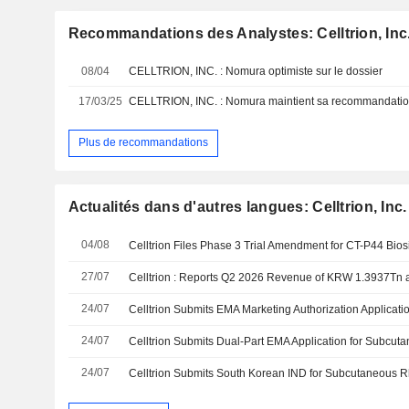
Recommandations des Analystes: Celltrion, Inc
08/04
CELLTRION, INC. : Nomura optimiste sur le dossier
17/03/25
CELLTRION, INC. : Nomura maintient sa recommandation
Plus de recommandations
Actualités dans d'autres langues: Celltrion, Inc.
04/08
Celltrion Files Phase 3 Trial Amendment for CT-P44 Bios
27/07
24/07
24/07
24/07
Celltrion Submits South Korean IND for Subcutaneous Rh