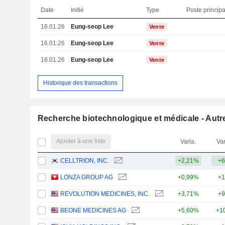
Date
Initié
Type
Poste principa
16.01.26
Eung-seop Lee
Vente
16.01.26
Eung-seop Lee
Vente
16.01.26
Eung-seop Lee
Vente
Historique des transactions
Recherche biotechnologique et médicale - Autr
Ajouter à une liste
Varia.
Var
CELLTRION, INC.
+2,21%
+6
LONZA GROUP AG
+0,99%
+1
REVOLUTION MEDICINES, INC.
+3,71%
+9
BEONE MEDICINES AG
+5,60%
+1