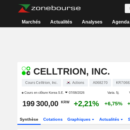
Marchés
Actualités
Analyses
Agenda
CELLTRION, INC.
Cours Celltrion, Inc.
Actions
A068270
KR7068
Cours en clôture
Korea S.E.
07/08/2026
Varia. 5j.
199 300,00
+2,21%
KRW
+6,75%
Synthèse
Cotations
Graphiques
Actualités