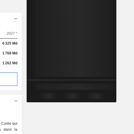
2027 *
6 325 Md
1 768 Md
1 262 Md
n Corée qui
és dans la