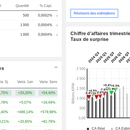
l
Quantité
% Capi.
Révisions des estimations
500
0,0002%
1 000
0,0004%
Chiffre d'affaires trimestrie
1 000
0,0004%
Taux de surprise
es
ia. 5j.
Varia. 1an
Varia. 3ans
Capi.($)
,75%
+20,20%
+54,40%
32,43 Md
,78%
+5,07%
+16,49%
49,47 Md
,40%
+486,14%
+579,98%
43,97 Md
0,21%
+20,85%
+81,78%
39,6 Md