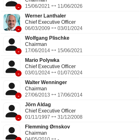
entre autres.
-
15/06/2021
11/06/2026
Werner Lanthaler
Chief Executive Officer
-
06/03/2009
03/01/2024
Wolfgang Plischke
Chairman
-
17/06/2014
15/06/2021
Mario Polywka
Chief Executive Officer
-
03/01/2024
01/07/2024
Walter Wenninger
Chairman
-
27/06/2013
17/06/2014
Jörn Aldag
Chief Executive Officer
-
01/11/1997
31/12/2008
Flemming Ørnskov
Chairman
-
04/05/2010
-