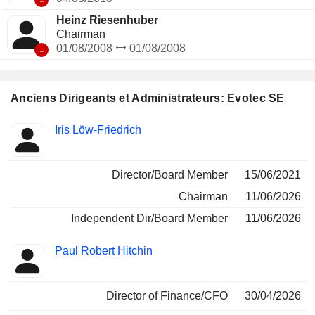
Heinz Riesenhuber
Chairman
-
01/08/2008
01/08/2008
Anciens Dirigeants et Administrateurs: Evotec SE
Fonctions
Iris Löw-Friedrich
Insider
occupées
Director/Board Member
15/06/2021
Chairman
11/06/2026
Independent Dir/Board Member
11/06/2026
Paul Robert Hitchin
Director of Finance/CFO
30/04/2026