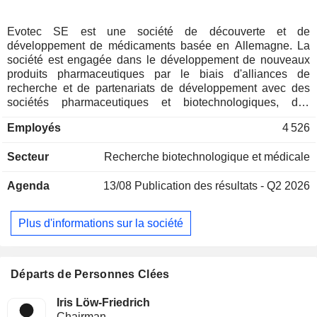
Evotec SE est une société de découverte et de
développement de médicaments basée en Allemagne. La
société est engagée dans le développement de nouveaux
produits pharmaceutiques par le biais d'alliances de
recherche et de partenariats de développement avec des
sociétés pharmaceutiques et biotechnologiques, des
institutions académiques, des organisations de patients et
Employés
4 526
des sociétés de capital-risque. Les solutions de découverte
de médicaments sont fournies sous forme de travail à l'acte,
Secteur
Recherche biotechnologique et médicale
d'alliances intégrées de découverte de médicaments, de
partenariats de développement, de licences de
Agenda
13/08
Publication des résultats - Q2 2026
médicaments candidats et d'accords de consultation. Evotec
SE opère dans un certain nombre de domaines, notamment
les neurosciences, le diabète et ses complications, la
Plus d'informations sur la société
douleur et l'inflammation, l'oncologie, les maladies
infectieuses, les maladies respiratoires et la fibrose. Son
portefeuille de produits couvre une série de domaines
thérapeutiques, tels que l'insomnie du SNC, la toux
Départs de Personnes Clées
chronique, l'immunologie et l'inflammation, la santé des
femmes, l'endométriose, la néphrologie, les maladies
Iris Löw-Friedrich
dermatologiques, les maladies fibrotiques et les antiviraux,
Chairman