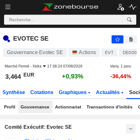
EVOTEC SE
3,464
€
+0,93%
EVOTEC SE
Gouvernance Evotec SE
Actions
EVT
DE0005
Marché Fermé -
Xetra
17:38:24 07/08/2026
Varia. 1 janv.
EUR
+0,93%
3,464
-36,44%
Synthèse
Cotations
Graphiques
Actualités
Soci
Profil
Gouvernance
Actionnariat
Transactions d'initiés
Comité Exécutif: Evotec SE
Fonctions