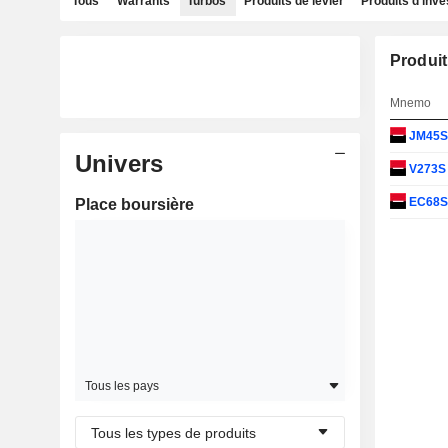
Tous
Warrants
Turbos
Produits de levier
Produits d'inv
Produit
Mnemo
JM45
Univers
V273
EC68
Place boursière
Tous les pays
Tous les types de produits