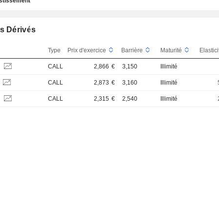
estissement
s Dérivés
Type
Prix d'exercice
Barrière
Maturité
Elastic
S
CALL
2,866
€
3,150
Illimité
S
CALL
2,873
€
3,160
Illimité
S
CALL
2,315
€
2,540
Illimité