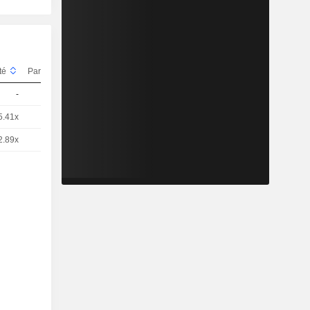
ité
Parité
Cours
-
1
0,6340
EUR
5.41x
1
0,6400
EUR
2.89x
1
1,199
EUR