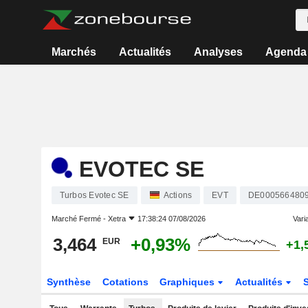
Marchés
Actualités
Analyses
Agenda
EVOTEC SE
Turbos Evotec SE
Actions
EVT
DE000566480
Marché Fermé -
Xetra
17:38:24 07/08/2026
Varia
3,464
+0,93%
EUR
+1,
Synthèse
Cotations
Graphiques
Actualités