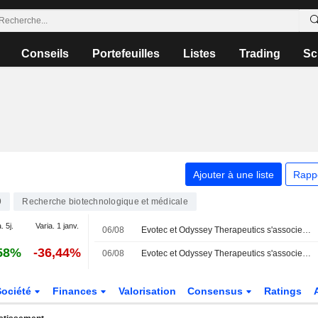
Conseils
Portefeuilles
Listes
Trading
Sc
Ajouter à une liste
Rapp
9
Recherche biotechnologique et médicale
. 5j.
Varia. 1 janv.
06/08
Evotec et Odyssey Therapeutics s'associent pour développer des traitements contre les maladies auto-immunes et inflammatoires
58%
-36,44%
06/08
Evotec et Odyssey Therapeutics s'associent dans la recherche de traitements contre les maladies auto-immunes et inflammatoires
Société
Finances
Valorisation
Consensus
Ratings