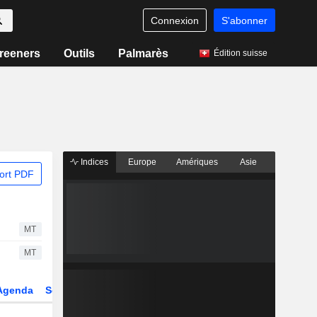
Connexion
S'abonner
reeners
Outils
Palmarès
Édition suisse
Indices
Europe
Amériques
Asie
ort PDF
MT
MT
Agenda
Secteur
Dérivés
Fonds et ETFs