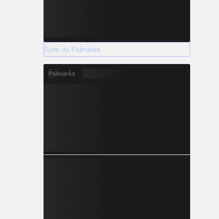
Suite du Palmarès
Palmarès