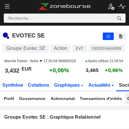
EVOTEC SE
3,432
€
+0,06%
EVOTEC SE
Groupe Evotec SE
Action
EVT
DE0005664809
Marché Fermé -
Xetra
17:35:04 06/08/2026
Après clôture
21:59:54
EUR
+0,06%
3,432
3,465
+0,96%
Synthèse
Cotations
Graphiques
Actualités
Soci
Profil
Gouvernance
Actionnariat
Transactions d'initiés
Groupe Evotec SE : Graphique Relationnel