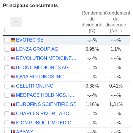
Principaux concurrents
Rendement
Rendement
du
du
dividende
dividende
(N)
(N+1)
EVOTEC SE
-.--%
-.--%
LONZA GROUP AG
0,95%
1,1%
REVOLUTION MEDICINES, INC.
-.--%
-.--%
BEONE MEDICINES AG
-.--%
-.--%
IQVIA HOLDINGS INC.
-.--%
-.--%
CELLTRION, INC.
0,38%
0,41%
MEDPACE HOLDINGS, INC.
-.--%
-.--%
EUROFINS SCIENTIFIC SE
1,16%
1,31%
CHARLES RIVER LABORATORIES INTERNATIONAL, INC.
-.--%
-.--%
ICON PUBLIC LIMITED COMPANY
-.--%
-.--%
ABIVAX
-.--%
-.--%