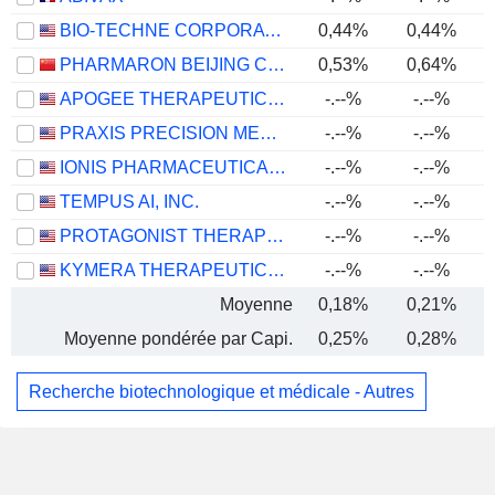
BIO-TECHNE CORPORATION
0,44%
0,44%
PHARMARON BEIJING CO., LTD.
0,53%
0,64%
APOGEE THERAPEUTICS, INC.
-.--%
-.--%
PRAXIS PRECISION MEDICINES, INC.
-.--%
-.--%
IONIS PHARMACEUTICALS, INC.
-.--%
-.--%
TEMPUS AI, INC.
-.--%
-.--%
PROTAGONIST THERAPEUTICS, INC.
-.--%
-.--%
KYMERA THERAPEUTICS, INC.
-.--%
-.--%
Moyenne
0,18%
0,21%
Moyenne pondérée par Capi.
0,25%
0,28%
Recherche biotechnologique et médicale - Autres