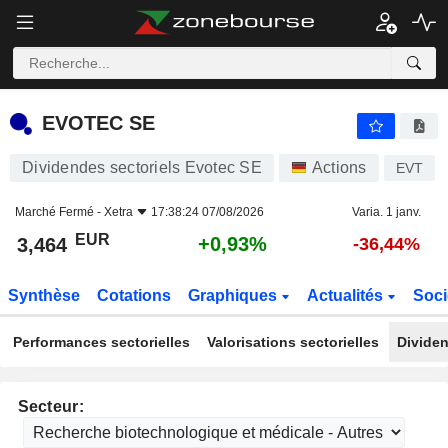
EVOTEC SE
3,464
€
+0,93%
EVOTEC SE
Dividendes sectoriels Evotec SE
Actions
EVT
Marché Fermé -
Xetra
17:38:24 07/08/2026
Varia. 1 janv.
EUR
+0,93%
3,464
-36,44%
Synthèse
Cotations
Graphiques
Actualités
Soci
Performances sectorielles
Valorisations sectorielles
Dividen
Secteur: