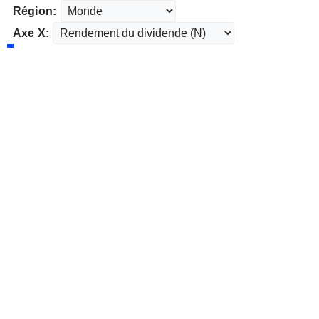
Région:
Axe X: