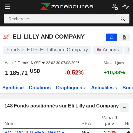
ELI LILLY AND COMPANY
1 185,71
$
-0,52%
ELI LILLY AND COMPANY
Fonds et ETFs Eli Lilly and Company
Actions
LL
Marché Fermé -
NYSE
22:02:30 07/08/2026
Varia. 1 janv.
USD
-0,52%
1 185,71
+10,33%
Synthèse
Cotations
Graphiques
Actualités
Soci
148
Fonds positionnés sur Eli Lilly and Company
Varia. 1
Nom
PEA
janv.
Not
BGF WORLD HEALTHSCIENCE A2
Non
-2,00%