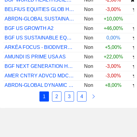
BELFIUS EQUITIES GLOB HEALTH CARE C$ CAP
Non
-3,00%
ABRDN-GLOBAL SUSTAINABLE EQTY A ACC USD
Non
+10,00%
BGF US GROWTH A2
Non
+46,00%
BGF US SUSTAINABLE EQUITY ZI2
Non
0,00%
ARKÉA FOCUS - BIODIVERSITY P
Non
+5,00%
AMUNDI IS PRIME USA AS
Non
+22,00%
BGF NEXT GENERATION HEALTH CARE A2
Non
-3,00%
AMER CNTRY ADVCD MDCL IMP EQ F USD ACC
Non
-3,00%
ABRDN-GLOBAL DYNAMIC DIV I ACC USD
Non
+8,00%
1
2
3
4