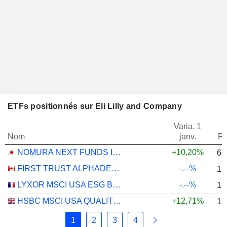
ETFs positionnés sur Eli Lilly and Company
Varia. 1
Nom
janv.
Po
NOMURA NEXT FUNDS INTERNATIONAL EQUITY MSCI-KOKUSAI (YEN-HEDGED) ETF - JPY
+10,20%
6,
FIRST TRUST ALPHADEX U.S. HEALTH CARE SECTOR INDEX ETF - CAD HEDGED
-.--%
1,
LYXOR MSCI USA ESG BROAD CTB (DR) UCITS ETF - DIST - EUR
-.--%
1,
HSBC MSCI USA QUALITY UCITS ETF - USD
+12,71%
1,
1
2
3
4