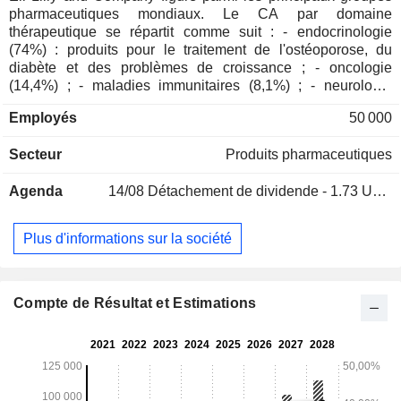
pharmaceutiques mondiaux. Le CA par domaine
thérapeutique se répartit comme suit : - endocrinologie
(74%) : produits pour le traitement de l'ostéoporose, du
diabète et des problèmes de croissance ; - oncologie
(14,4%) ; - maladies immunitaires (8,1%) ; - neurologie
(2,1%) : essentiellement médicaments destinés au
Employés
50 000
traitement de la dépression et de la schizophrénie ; - autres
(1,4%). La répartition géographique du CA est la suivante :
Secteur
Produits pharmaceutiques
Etats-Unis (66,7%), Europe (17,7%), Japon (3,2%), Chine
(3%) et autres (9,4%).
Agenda
14/08
Détachement de dividende - 1.73 USD
Plus d'informations sur la société
Compte de Résultat et Estimations