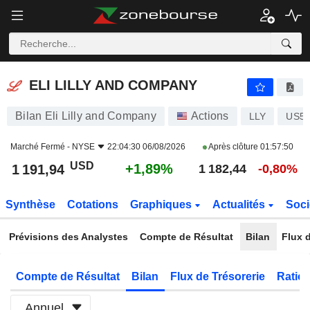
ELI LILLY AND COMPANY
1 191,94
$
+1,89%
ELI LILLY AND COMPANY
Bilan Eli Lilly and Company
Actions
LLY
US53
Marché Fermé -
NYSE
22:04:30 06/08/2026
Après clôture
01:57:50
USD
+1,89%
1 191,94
1 182,44
-0,80%
Synthèse
Cotations
Graphiques
Actualités
Soci
Prévisions des Analystes
Compte de Résultat
Bilan
Flux d
Compte de Résultat
Bilan
Flux de Trésorerie
Ratios
Annuel