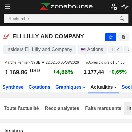
ELI LILLY AND COMPANY
1 169,86
$
+4,86%
ELI LILLY AND COMPANY
Insiders Eli Lilly and Company
Actions
LLY
U
Marché Fermé -
NYSE
22:02:56 05/08/2026
Après clôture
01:54:55
USD
+4,86%
1 169,86
1 177,44
+0,65%
Synthèse
Cotations
Graphiques
Actualités
Soci
Toute l'actualité
Reco analystes
Faits marquants
In
Insiders