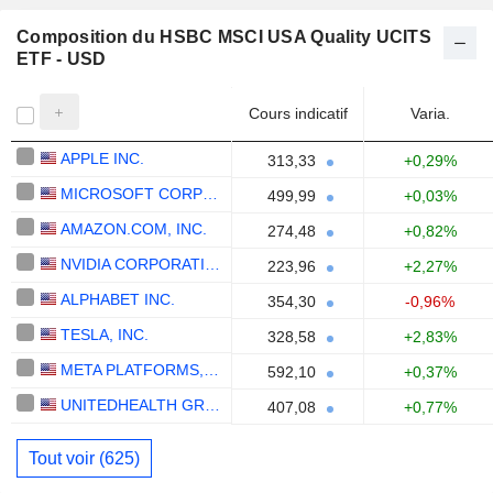
Composition du HSBC MSCI USA Quality UCITS
ETF - USD
Cours indicatif
Varia.
APPLE INC.
313,33
+0,29%
MICROSOFT CORPORATION
499,99
+0,03%
AMAZON.COM, INC.
274,48
+0,82%
NVIDIA CORPORATION
223,96
+2,27%
ALPHABET INC.
354,30
-0,96%
TESLA, INC.
328,58
+2,83%
META PLATFORMS, INC.
592,10
+0,37%
UNITEDHEALTH GROUP INC.
407,08
+0,77%
Tout voir (625)