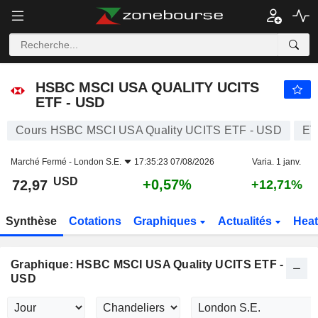
HSBC MSCI USA QUALITY UCITS ETF - USD
72,97
$
+0,57%
HSBC MSCI USA QUALITY UCITS
ETF - USD
Cours HSBC MSCI USA Quality UCITS ETF - USD
ET
Marché Fermé -
London S.E.
17:35:23 07/08/2026
Varia. 1 janv.
USD
+0,57%
72,97
+12,71%
Synthèse
Cotations
Graphiques
Actualités
Hea
Graphique: HSBC MSCI USA Quality UCITS ETF -
USD