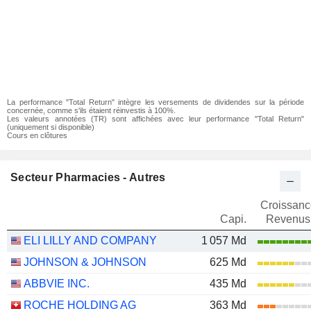
La performance "Total Return" intègre les versements de dividendes sur la période
concernée, comme s'ils étaient réinvestis à 100%.
Les valeurs annotées (TR) sont affichées avec leur performance "Total Return"
(uniquement si disponible)
Cours en clôtures
Secteur Pharmacies - Autres
Croissanc
Capi.
Revenus
ELI LILLY AND COMPANY
1 057 Md
JOHNSON & JOHNSON
625 Md
ABBVIE INC.
435 Md
ROCHE HOLDING AG
363 Md