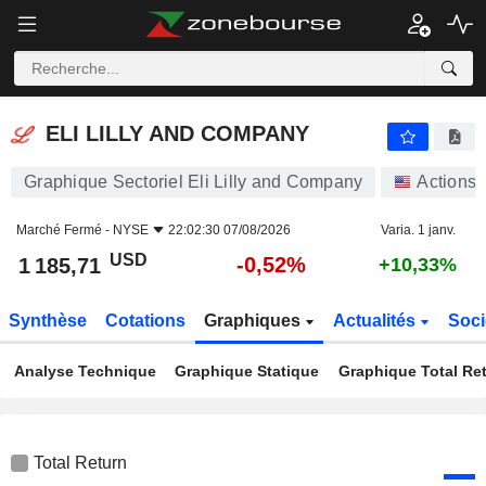
ELI LILLY AND COMPANY
1 185,71
$
-0,52%
ELI LILLY AND COMPANY
Graphique Sectoriel Eli Lilly and Company
Actions
Marché Fermé -
NYSE
22:02:30 07/08/2026
Varia. 1 janv.
USD
-0,52%
1 185,71
+10,33%
Synthèse
Cotations
Graphiques
Actualités
Soci
Analyse Technique
Graphique Statique
Graphique Total Re
Total Return