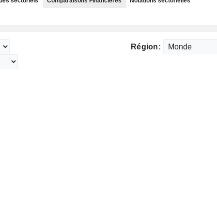
des sectoriels
Comparaisons Financières
Notations sectorielles
Région: