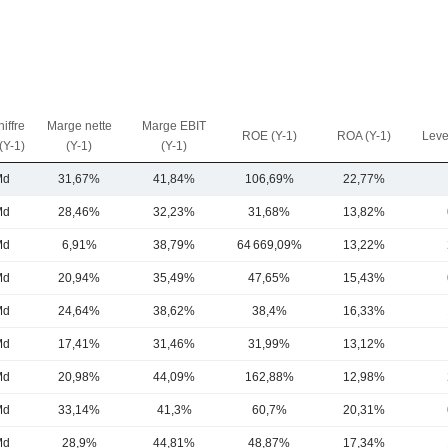
iffre
Marge nette
Marge EBIT
ROE (Y-1)
ROA (Y-1)
Leve
 (Y-1)
(Y-1)
(Y-1)
Md
31,67%
41,84%
106,69%
22,77%
Md
28,46%
32,23%
31,68%
13,82%
Md
6,91%
38,79%
64 669,09%
13,22%
Md
20,94%
35,49%
47,65%
15,43%
Md
24,64%
38,62%
38,4%
16,33%
Md
17,41%
31,46%
31,99%
13,12%
Md
20,98%
44,09%
162,88%
12,98%
Md
33,14%
41,3%
60,7%
20,31%
Md
28,9%
44,81%
48,87%
17,34%