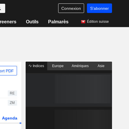
Connexion
S'abonner
reeners
Outils
Palmarès
Édition suisse
Indices
Europe
Amériques
Asie
ort PDF
RE
ZM
Agenda
Secteur
Dérivés
Fonds et ETFs