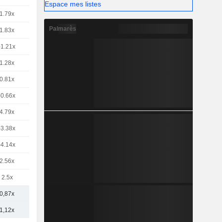
Espace mes listes
1.79x
Palmarès
1.83x
-1.21x
1.28x
0.81x
-0.66x
4.79x
-3.38x
-4.14x
2.56x
2.5x
0,87x
1,12x