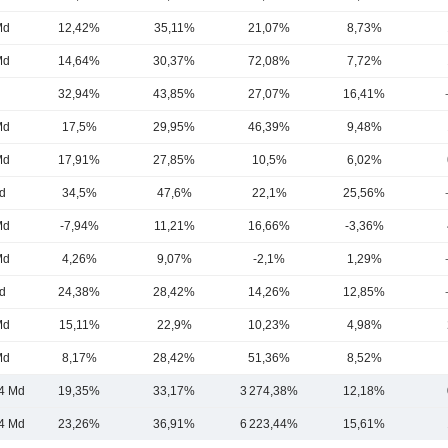
Md
12,42%
35,11%
21,07%
8,73%
Md
14,64%
30,37%
72,08%
7,72%
d
32,94%
43,85%
27,07%
16,41%
Md
17,5%
29,95%
46,39%
9,48%
Md
17,91%
27,85%
10,5%
6,02%
d
34,5%
47,6%
22,1%
25,56%
Md
-7,94%
11,21%
16,66%
-3,36%
Md
4,26%
9,07%
-2,1%
1,29%
d
24,38%
28,42%
14,26%
12,85%
Md
15,11%
22,9%
10,23%
4,98%
Md
8,17%
28,42%
51,36%
8,52%
4 Md
19,35%
33,17%
3 274,38%
12,18%
4 Md
23,26%
36,91%
6 223,44%
15,61%