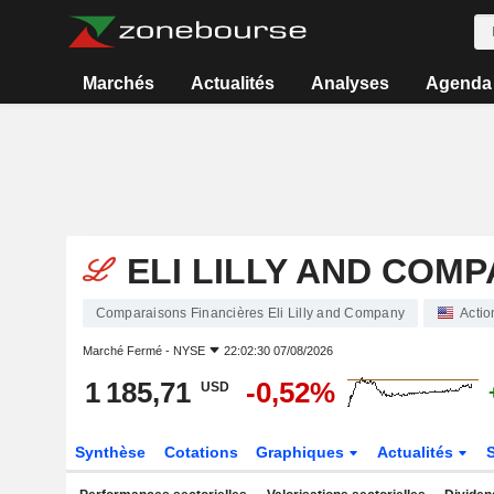
Marchés
Actualités
Analyses
Agenda
ELI LILLY AND COM
Comparaisons Financières Eli Lilly and Company
Actio
Marché Fermé -
NYSE
22:02:30 07/08/2026
1 185,71
-0,52%
USD
Synthèse
Cotations
Graphiques
Actualités