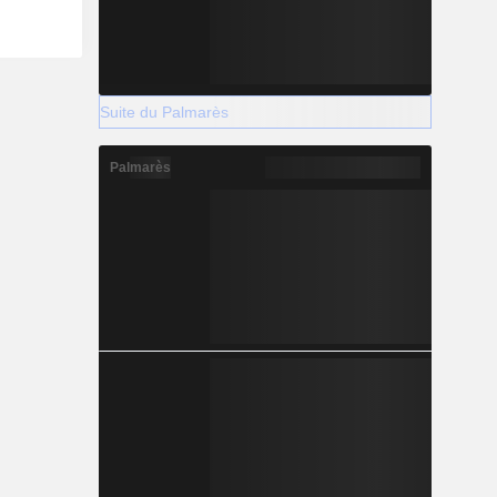
Suite du Palmarès
Palmarès