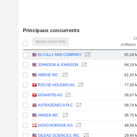
Principaux concurrents
Ch
Ajouter à une liste
d'affaires
ELI LILLY AND COMPANY
65,18 
JOHNSON & JOHNSON
94,19 
ABBVIE INC.
61,16 
ROCHE HOLDING AG
77,58 
NOVARTIS AG
56,67 
ASTRAZENECA PLC
58,74 
AMGEN INC.
36,75 
NOVO NORDISK A/S
48,59 
GILEAD SCIENCES, INC.
29,44 