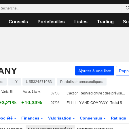
Conseils
Portefeuilles
Listes
Trading
Sc
PANY
Ajouter à une liste
Rapp
ns
LLY
US5324571083
Produits pharmaceutiques
Varia. 5j.
Varia. 1 janv.
07/08
L'action ResMed chute : des prévisions de ventes décevantes pour 2027 éclipsent des bénéfices trimestriels supérieurs aux attentes
+3,21%
+10,33%
07/08
ELI LILLY AND COMPANY : Truist Securities réitère son opinion positive sur le titre
Société
Finances
Valorisation
Consensus
Ratings