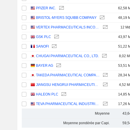
PFIZER INC.
62,58 
BRISTOL-MYERS SQUIBB COMPANY
48,19 
VERTEX PHARMACEUTICALS INCORPORATED
12 M
GSK PLC
43,97 
SANOFI
51,22 
CHUGAI PHARMACEUTICAL CO., LTD.
8,02 M
BAYER AG
53,51 
TAKEDA PHARMACEUTICAL COMPANY LIMITED
28,34 
JIANGSU HENGRUI PHARMACEUTICALS CO.,LTD
4,52 M
HALEON PLC
14,85 
TEVA PHARMACEUTICAL INDUSTRIES LIMITED
17,26 
Moyenne
43,6
Moyenne pondérée par Capi.
59,5