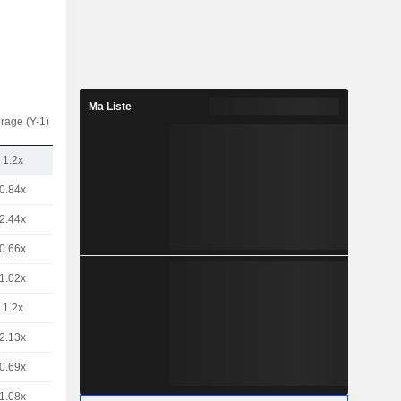
Ma Liste
rage (Y-1)
1.2x
0.84x
2.44x
0.66x
1.02x
1.2x
2.13x
0.69x
1.08x