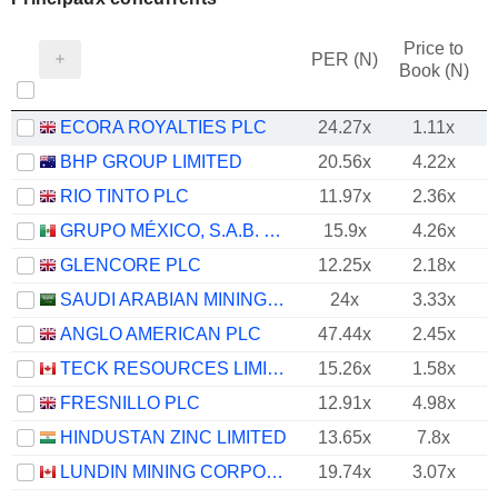
Price to
PER (N)
Book (N)
ECORA ROYALTIES PLC
24.27x
1.11x
BHP GROUP LIMITED
20.56x
4.22x
RIO TINTO PLC
11.97x
2.36x
GRUPO MÉXICO, S.A.B. DE C.V.
15.9x
4.26x
GLENCORE PLC
12.25x
2.18x
SAUDI ARABIAN MINING COMPANY (MAADEN)
24x
3.33x
ANGLO AMERICAN PLC
47.44x
2.45x
TECK RESOURCES LIMITED
15.26x
1.58x
FRESNILLO PLC
12.91x
4.98x
HINDUSTAN ZINC LIMITED
13.65x
7.8x
LUNDIN MINING CORPORATION
19.74x
3.07x