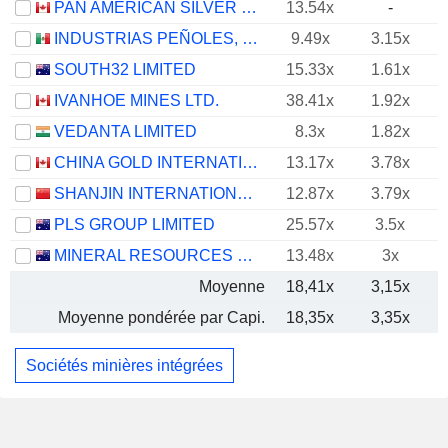
PAN AMERICAN SILVER CORP.
13.54x
-
INDUSTRIAS PEÑOLES, S.A.B. DE C.V.
9.49x
3.15x
SOUTH32 LIMITED
15.33x
1.61x
IVANHOE MINES LTD.
38.41x
1.92x
VEDANTA LIMITED
8.3x
1.82x
CHINA GOLD INTERNATIONAL RESOURCES CORP. LTD.
13.17x
3.78x
SHANJIN INTERNATIONAL GOLD CO., LTD.
12.87x
3.79x
PLS GROUP LIMITED
25.57x
3.5x
MINERAL RESOURCES LIMITED
13.48x
3x
Moyenne
18,41x
3,15x
Moyenne pondérée par Capi.
18,35x
3,35x
Sociétés minières intégrées