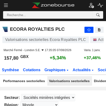
ECORA ROYALTIES PLC
157,80
p
+5,34%
ECORA ROYALTIES PLC
Valorisations sectorielles Ecora Royalties PLC
Acti
Marché Fermé -
London S.E.
17:35:05 07/08/2026
Varia. 1 janv.
GBX
+5,34%
157,80
+37,46%
Synthèse
Cotations
Graphiques
Actualités
Soci
Performances sectorielles
Valorisations sectorielles
Dividen
Secteur:
Région: