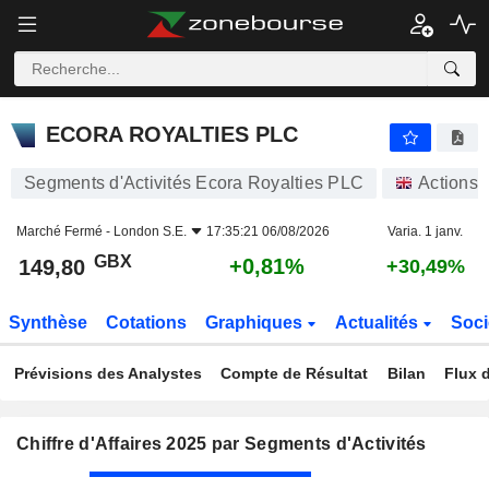
ECORA ROYALTIES PLC
149,80
p
+0,81%
ECORA ROYALTIES PLC
Segments d'Activités Ecora Royalties PLC
Actions
Marché Fermé -
London S.E.
17:35:21 06/08/2026
Varia. 1 janv.
GBX
+0,81%
149,80
+30,49%
Synthèse
Cotations
Graphiques
Actualités
Soci
Prévisions des Analystes
Compte de Résultat
Bilan
Flux d
Chiffre d'Affaires 2025 par Segments d'Activités