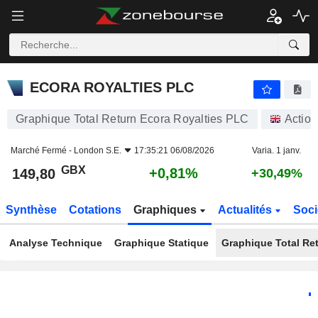
ECORA ROYALTIES PLC
149,80
p
+0,81%
ECORA ROYALTIES PLC
Graphique Total Return Ecora Royalties PLC
Action
Marché Fermé -
London S.E.
17:35:21 06/08/2026
Varia. 1 janv.
GBX
+0,81%
149,80
+30,49%
Synthèse
Cotations
Graphiques
Actualités
Soci
Analyse Technique
Graphique Statique
Graphique Total Re