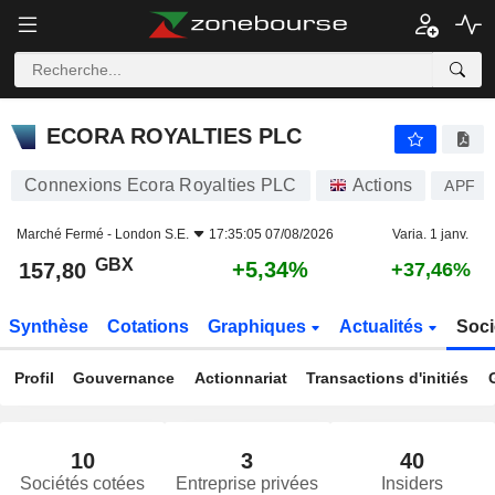
ECORA ROYALTIES PLC
157,80
p
+5,34%
ECORA ROYALTIES PLC
Connexions Ecora Royalties PLC
Actions
APF
Marché Fermé -
London S.E.
17:35:05 07/08/2026
Varia. 1 janv.
GBX
+5,34%
157,80
+37,46%
Synthèse
Cotations
Graphiques
Actualités
Soci
Profil
Gouvernance
Actionnariat
Transactions d'initiés
10
3
40
Sociétés cotées
Entreprise privées
Insiders