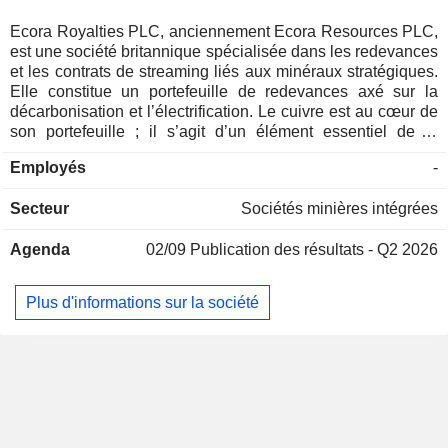
Ecora Royalties PLC, anciennement Ecora Resources PLC,
est une société britannique spécialisée dans les redevances
et les contrats de streaming liés aux minéraux stratégiques.
Elle constitue un portefeuille de redevances axé sur la
décarbonisation et l’électrification. Le cuivre est au cœur de
son portefeuille ; il s’agit d’un élément essentiel de la
transition énergétique et des infrastructures nécessaires à
Employés
-
l’innovation technologique. La société détient environ 23
actifs principaux liés aux redevances et aux contrats de
Secteur
Sociétés minières intégrées
streaming répartis sur les cinq continents. Son portefeuille
comprend des métaux de base, des métaux spéciaux et de
Agenda
02/09
Publication des résultats - Q2 2026
l’uranium, ainsi que des matières premières en vrac et
autres. Le portefeuille de métaux de base remplit diverses
fonctions, allant des composants structurels au câblage
Plus d'informations sur la société
électrique, et comprend le cuivre, le cobalt et le nickel. Le
portefeuille de métaux spéciaux et d’uranium dessert
plusieurs secteurs critiques avec des applications dans
l’aérospatiale, la défense, la mobilité électrique et la
production d’électricité. Ce portefeuille comprend le
vanadium, l’uranium et les terres rares. Les matières
premières en vrac comprennent le charbon métallurgique, le