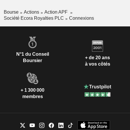
minerai de fer et le carbonate de calcium.
Bourse
Actions
Action APF
Société Ecora Royalties PLC
Connexions
N°1 du Conseil
+ de 20 ans
Boursier
à vos côtés
+ 1 300 000
membres