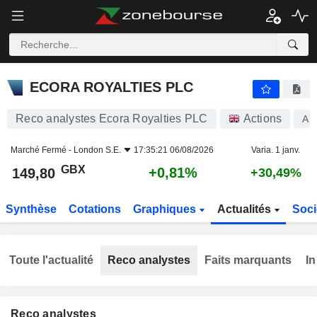
ECORA ROYALTIES PLC
149,80
p
+0,81%
ECORA ROYALTIES PLC
Reco analystes Ecora Royalties PLC
Actions
AP
Marché Fermé -
London S.E.
17:35:21 06/08/2026
Varia. 1 janv.
GBX
+0,81%
149,80
+30,49%
Synthèse
Cotations
Graphiques
Actualités
Soci
Toute l'actualité
Reco analystes
Faits marquants
In
Reco analystes