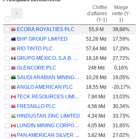
Chiffre
Marge
d'affaires
nette (Y-
E
(Y-1)
1)
ECORA ROYALTIES PLC
55,9 M
39,68%
BHP GROUP LIMITED
51,26 Md
17,59%
RIO TINTO PLC
57,64 Md
17,29%
GRUPO MÉXICO, S.A.B. DE C.V.
18,18 Md
27,72%
GLENCORE PLC
248 Md
0,16%
SAUDI ARABIAN MINING COMPANY (MAADEN)
10,29 Md
19,05%
ANGLO AMERICAN PLC
18,55 Md
-20,17%
TECK RESOURCES LIMITED
7,84 Md
13,03%
FRESNILLO PLC
4,56 Md
30,34%
HINDUSTAN ZINC LIMITED
4,34 Md
33,73%
LUNDIN MINING CORPORATION
4,05 Md
31,65%
PAN AMERICAN SILVER CORP.
3,62 Md
27,02%