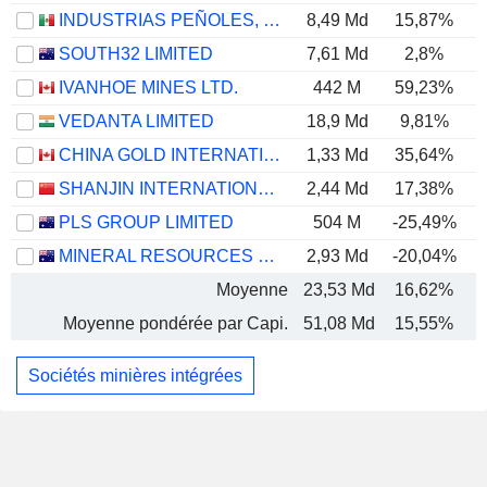
INDUSTRIAS PEÑOLES, S.A.B. DE C.V.
8,49 Md
15,87%
SOUTH32 LIMITED
7,61 Md
2,8%
IVANHOE MINES LTD.
442 M
59,23%
VEDANTA LIMITED
18,9 Md
9,81%
CHINA GOLD INTERNATIONAL RESOURCES CORP. LTD.
1,33 Md
35,64%
SHANJIN INTERNATIONAL GOLD CO., LTD.
2,44 Md
17,38%
PLS GROUP LIMITED
504 M
-25,49%
MINERAL RESOURCES LIMITED
2,93 Md
-20,04%
Moyenne
23,53 Md
16,62%
Moyenne pondérée par Capi.
51,08 Md
15,55%
Sociétés minières intégrées