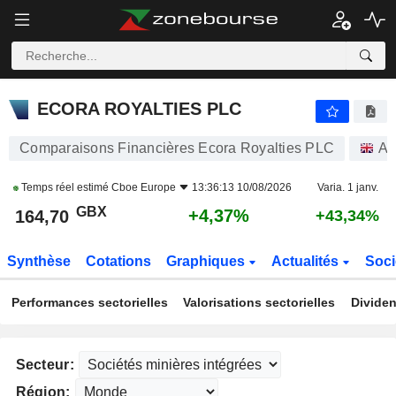
ECORA ROYALTIES PLC
164,70
p
+4,37%
ECORA ROYALTIES PLC
Comparaisons Financières Ecora Royalties PLC
Ac
Temps réel estimé
Cboe Europe
13:36:13 10/08/2026
Varia. 1 janv.
GBX
+4,37%
164,70
+43,34%
Synthèse
Cotations
Graphiques
Actualités
Soci
Performances sectorielles
Valorisations sectorielles
Dividen
Secteur:
Région: