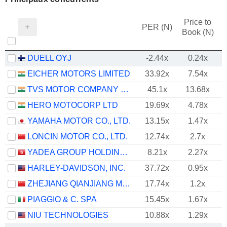
Price to
PER (N)
Book (N)
DUELL OYJ
-2.44x
0.24x
EICHER MOTORS LIMITED
33.92x
7.54x
TVS MOTOR COMPANY LIMITED
45.1x
13.68x
HERO MOTOCORP LTD
19.69x
4.78x
YAMAHA MOTOR CO., LTD.
13.15x
1.47x
LONCIN MOTOR CO., LTD.
12.74x
2.7x
YADEA GROUP HOLDINGS LTD.
8.21x
2.27x
HARLEY-DAVIDSON, INC.
37.72x
0.95x
ZHEJIANG QIANJIANG MOTORCYCLE CO., LTD.
17.74x
1.2x
PIAGGIO & C. SPA
15.45x
1.67x
NIU TECHNOLOGIES
10.88x
1.29x