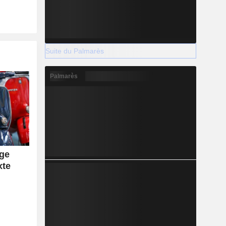
Suite du Palmarès
Palmarès
rge
xte