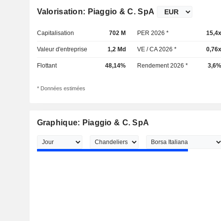
Valorisation: Piaggio & C. SpA
Capitalisation
702 M
PER 2026 *
15,4
Valeur d'entreprise
1,2 Md
VE / CA 2026 *
0,76
Flottant
48,14%
Rendement 2026 *
3,6
* Données estimées
Graphique: Piaggio & C. SpA