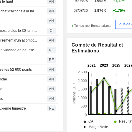
04/08/26
1.998 €
+1,11%
s le haut
AN
autres.
03/08/26
1.976 €
+1,75%
Prudence généralisée ; Eni revoit ses bénéfices et son rachat d'actions à la hausse
AN
AN
Plus de 
Temps réel Borsa Italiana
Piaggio & C. SpA publie ses résultats pour le premier semestre clos le 30 juin 2026
CI
Piaggio : indicateurs en hausse au premier semestre ; versement d'un acompte sur dividende
AN
Compte de Résultat et
Piaggio, le fabricant de la Vespa, promet un acompte sur dividende en hausse après un bond de son bénéfice opérationnel au deuxième trimestre
RE
Estimations
RE
se les 52 600 points
AN
fiche
AN
ne
AN
es
AN
euxième trimestre
RE