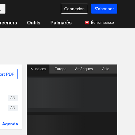
Connexion
S'abonner
reeners
Outils
Palmarès
Édition suisse
Indices
Europe
Amériques
Asie
ort PDF
AN
AN
Agenda
Secteur
Dérivés