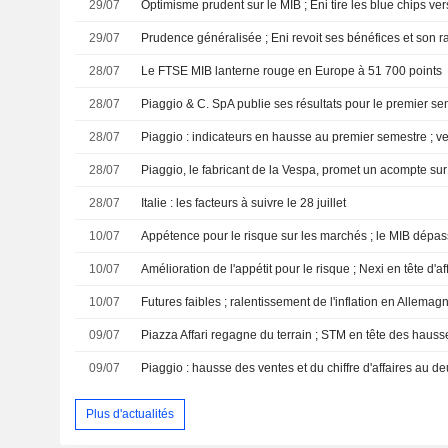
29/07
Optimisme prudent sur le MIB ; Eni tire les blue chips ver
29/07
28/07
Le FTSE MIB lanterne rouge en Europe à 51 700 points
28/07
28/07
28/07
28/07
Italie : les facteurs à suivre le 28 juillet
10/07
Appétence pour le risque sur les marchés ; le MIB dépas
10/07
Amélioration de l'appétit pour le risque ; Nexi en tête d'af
10/07
Futures faibles ; ralentissement de l'inflation en Allemag
09/07
Piazza Affari regagne du terrain ; STM en tête des hauss
09/07
Piaggio : hausse des ventes et du chiffre d'affaires au d
Plus d'actualités