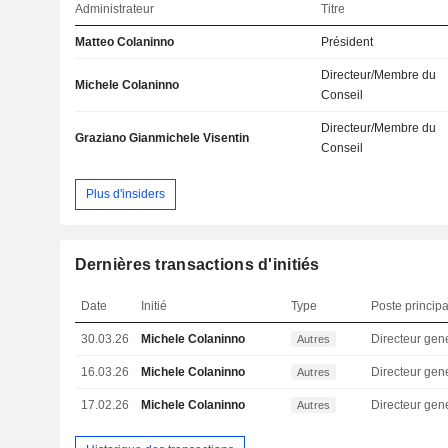
Administrateur
Titre
Matteo Colaninno
Président
Directeur/Membre du
Michele Colaninno
Conseil
Directeur/Membre du
Graziano Gianmichele Visentin
Conseil
Plus d'insiders
Dernières transactions d'initiés
Date
Initié
Type
Poste principa
30.03.26
Michele Colaninno
Directeur gen
Autres
16.03.26
Michele Colaninno
Directeur gen
Autres
17.02.26
Michele Colaninno
Directeur gen
Autres