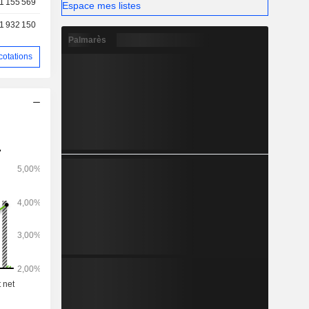
1 155 569
Espace mes listes
1 932 150
Palmarès
cotations