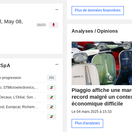
Plus de données financières
l, May 08,
08/05
Analyses / Opinions
. SpA
te progression
AN
Avis d'analystes du jour : Kering, Hermès, Safran, Sodexo, STMicroelectronics, Prosus, Piaggio, BASF...
Piaggio affiche une ma
record malgré un conte
Avis d'analystes du jour : Air Liquide, ASML, Danone, JCDecaux, L'Oréal, Sonova, TotalEnergies...
économique difficile
Avis d'analystes du jour : Safran, Hermès, Ubisoft, Euronext, Europcar, Richemont, Valora, Asos...
Le 04 mars 2025 à 15:33
Plus d'analyses