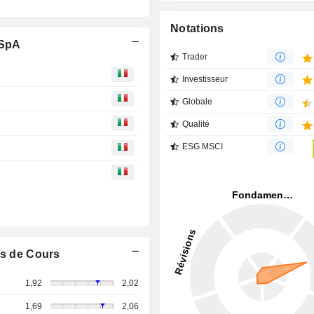
Notations
 SpA
Trader
Investisseur
Globale
Qualité
ESG MSCI
s de Cours
1,92
2,02
1,69
2,06