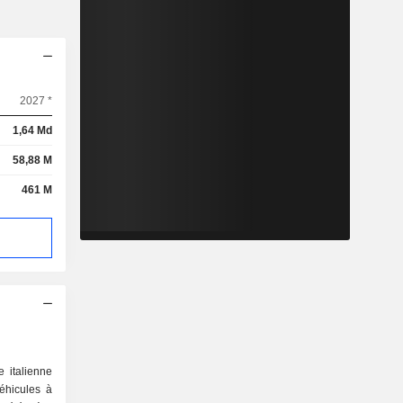
2027 *
1,64 Md
58,88 M
461 M
 italienne
véhicules à