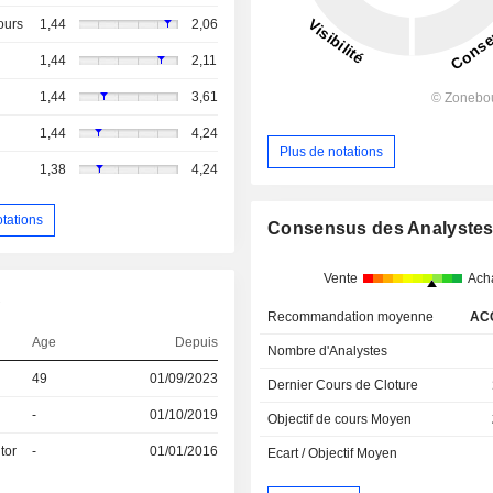
ours
1,44
2,06
1,44
2,11
1,44
3,61
1,44
4,24
Plus de notations
1,38
4,24
otations
Consensus des Analyste
Vente
Ach
A
Recommandation moyenne
AC
Age
Depuis
Nombre d'Analystes
49
01/09/2023
Dernier Cours de Cloture
-
01/10/2019
Objectif de cours Moyen
tor
-
01/01/2016
Ecart / Objectif Moyen