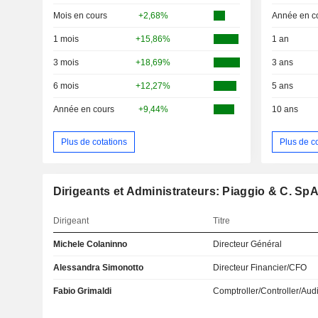
Mois en cours
+2,68%
Année en c
1 mois
+15,86%
1 an
3 mois
+18,69%
3 ans
6 mois
+12,27%
5 ans
Année en cours
+9,44%
10 ans
Plus de cotations
Plus de c
Dirigeants et Administrateurs: Piaggio & C. Sp
Dirigeant
Titre
Michele Colaninno
Directeur Général
Alessandra Simonotto
Directeur Financier/CFO
Fabio Grimaldi
Comptroller/Controller/Audi