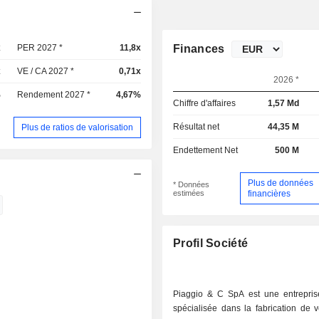
x
PER 2027 *
11,8x
Finances
x
VE / CA 2027 *
0,71x
2026 *
%
Rendement 2027 *
4,67%
Chiffre d'affaires
1,57 Md
Résultat net
44,35 M
Plus de ratios de valorisation
Endettement Net
500 M
Plus de données
* Données
estimées
financières
Profil Société
Piaggio & C SpA est une entreprise
spécialisée dans la fabrication de 