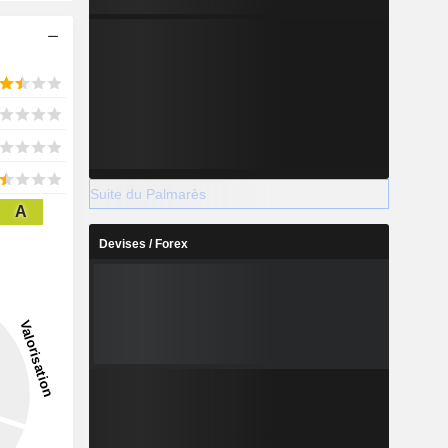
Suite du Palmarès
A
Devises / Forex