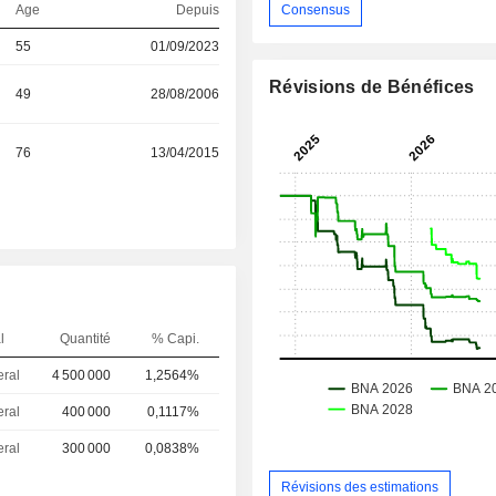
Consensus
Age
Depuis
55
01/09/2023
Révisions de Bénéfices
49
28/08/2006
76
13/04/2015
l
Quantité
% Capi.
eral
4 500 000
1,2564%
eral
400 000
0,1117%
eral
300 000
0,0838%
Révisions des estimations