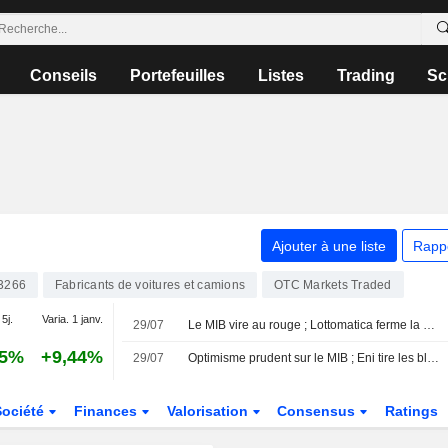
Conseils
Portefeuilles
Listes
Trading
Sc
Ajouter à une liste
Rapp
3266
Fabricants de voitures et camions
OTC Markets Traded
 5j.
Varia. 1 janv.
29/07
Le MIB vire au rouge ; Lottomatica ferme la marche
45%
+9,44%
29/07
Optimisme prudent sur le MIB ; Eni tire les blue chips vers le haut
Société
Finances
Valorisation
Consensus
Ratings