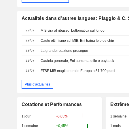
Actualités dans d'autres langues: Piaggio & C.
29/07
MIB vira al ribasso; Lottomatica sul fondo
29/07
Cauto ottimismo sul MIB; Eni traina le blue chip
29/07
La grande rotazione prosegue
29/07
Cautela generale; Eni aumenta utile e buyback
28/07
FTSE MIB maglia nera in Europa a 51.700 punti
Plus d'actualités
Cotations et Performances
Extrême
1 jour
-0,05%
1 semaine
1 semaine
+0,45%
1 mois