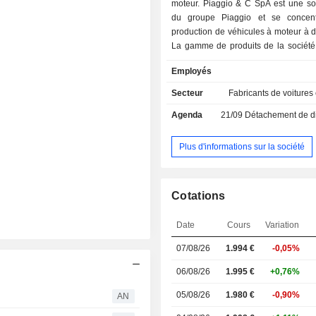
moteur. Piaggio & C SpA est une so
du groupe Piaggio et se concent
production de véhicules à moteur à 
La gamme de produits de la sociét
des scooters, des cyclomoteu
Employés
motocyclettes de 50 cm3 à 1
commercialisés sous les marques
Secteur
Fabricants de voitures
Vespa, Gilera, Aprilia, Moto Guzzi
Agenda
21/09
Détachement de dividende
Scarabeo. Piaggio & C SpA opèr
secteur du transport léger à trois et 
avec ses gammes de véhicules co
Plus d'informations sur la société
Ape, Porter et Quargo. En outre, l'
produit des pièces détachée
accessoires pour les véhicules 
Cotations
L'entreprise mène des activités de r
de développement pour ses véhicu
Date
Cours
Variation
moteurs dans les unités de prod
Pontedera et de Noale, entre autres.
07/08/26
1.994 €
-0,05%
opère sur le marché national et
international par l'intermédiaire de s
06/08/26
1.995 €
+0,76%
notamment Aprilia Brasil Industria de
05/08/26
1.980 €
-0,90%
AN
SA, Aprilia Racing Srl, Piaggio
Piaggio France SAS et National Moto