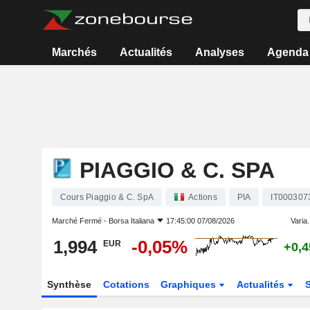
Marchés
Actualités
Analyses
Agenda
PIAGGIO & C. SPA
Cours Piaggio & C. SpA
Actions
PIA
IT000307
Marché Fermé -
Borsa Italiana
17:45:00 07/08/2026
Varia.
1,994
-0,05%
EUR
+0,
Synthèse
Cotations
Graphiques
Actualités