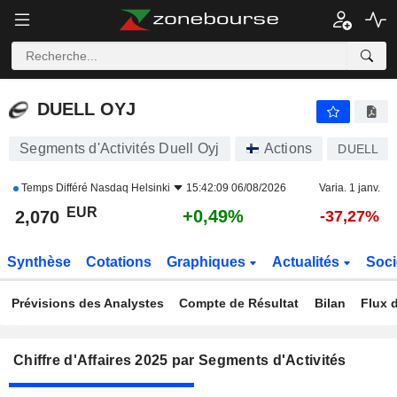
DUELL OYJ
2,070
€
+0,49%
DUELL OYJ
Segments d'Activités Duell Oyj
Actions
DUELL
Temps Différé
Nasdaq Helsinki
15:42:09 06/08/2026
Varia. 1 janv.
EUR
+0,49%
2,070
-37,27%
Synthèse
Cotations
Graphiques
Actualités
Soci
Prévisions des Analystes
Compte de Résultat
Bilan
Flux d
Chiffre d'Affaires 2025 par Segments d'Activités