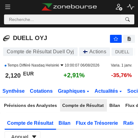
DUELL OYJ
2,120
€
+2,91%
DUELL OYJ
Compte de Résultat Duell Oyj
Actions
DUELL
Temps Différé
Nasdaq Helsinki
10:00:07 06/08/2026
Varia. 1 janv.
EUR
+2,91%
2,120
-35,76%
Synthèse
Cotations
Graphiques
Actualités
Soci
Prévisions des Analystes
Compte de Résultat
Bilan
Flux d
Compte de Résultat
Bilan
Flux de Trésorerie
Ratios
Annuel