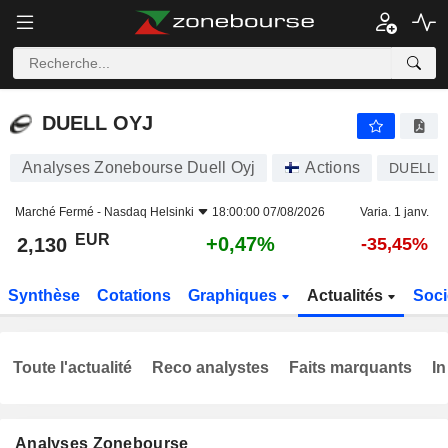
DUELL OYJ
2,130
€
+0,47%
DUELL OYJ
Analyses Zonebourse Duell Oyj
Actions
DUELL
Marché Fermé -
Nasdaq Helsinki
18:00:00 07/08/2026
Varia. 1 janv.
EUR
+0,47%
2,130
-35,45%
Synthèse
Cotations
Graphiques
Actualités
Soci
Toute l'actualité
Reco analystes
Faits marquants
In
Analyses Zonebourse