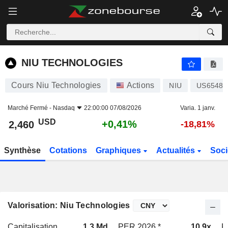
NIU TECHNOLOGIES
2,460
$
+0,41%
NIU TECHNOLOGIES
Cours Niu Technologies
Actions
NIU
US65481
Marché Fermé -
Nasdaq
22:00:00 07/08/2026
Varia. 1 janv.
USD
+0,41%
2,460
-18,81%
Synthèse
Cotations
Graphiques
Actualités
Soci
Valorisation: Niu Technologies
Capitalisation
1,3 Md
PER 2026 *
10,9x
P