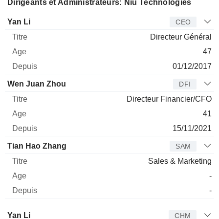
Dirigeants et Administrateurs: Niu Technologies
Dirigeant
Titre
Age
Depuis
Yan Li
CEO
Directeur Général
47
01/12/2017
Wen Juan Zhou
DFI
Directeur Financier/CFO
41
15/11/2021
Tian Hao Zhang
SAM
Sales & Marketing
-
-
Administrateur
Titre
Age
Depuis
Yan Li
CHM