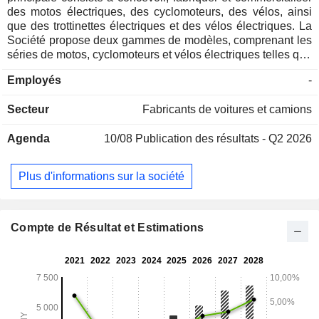
des motos électriques, des cyclomoteurs, des vélos, ainsi
que des trottinettes électriques et des vélos électriques. La
Société propose deux gammes de modèles, comprenant les
séries de motos, cyclomoteurs et vélos électriques telles que
les séries NQi, MQi, UQi, FQi et autres, ainsi que les séries
Employés
-
de micro-mobilité telles que la série de trottinettes KQi et la
série de vélos électriques BQi. La Société vend ses produits
Secteur
Fabricants de voitures et camions
et fournit des services aux utilisateurs par le biais de canaux
en ligne et hors ligne. La société propose également des
Agenda
10/08
Publication des résultats - Q2 2026
accessoires et des pièces de rechange, notamment des
accessoires pour trottinettes et des accessoires de mode de
vie. La société exerce ses activités sur le marché national et
Plus d'informations sur la société
à l'international.
Compte de Résultat et Estimations