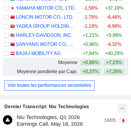
YAMAHA MOTOR CO., LTD.
-1,58%
+37,19%
+
LONCIN MOTOR CO., LTD.
-1,78%
-6,46%
YADEA GROUP HOLDINGS LTD.
-1,19%
-6,99%
HARLEY-DAVIDSON, INC.
+1,21%
+5,99%
SANYANG MOTOR CO., LTD.
+0,98%
-4,32%
BAJAJ MOBILITY AG
+7,84%
+40,29%
+
Moyenne
+0,88%
+7,23%
+
Moyenne pondérée par Capi.
+0,37%
+7,28%
+
Voir toutes les performances sectorielles
Dernier Transcript: Niu Technologies
Niu Technologies, Q1 2026
18/05
Earnings Call, May 18, 2026