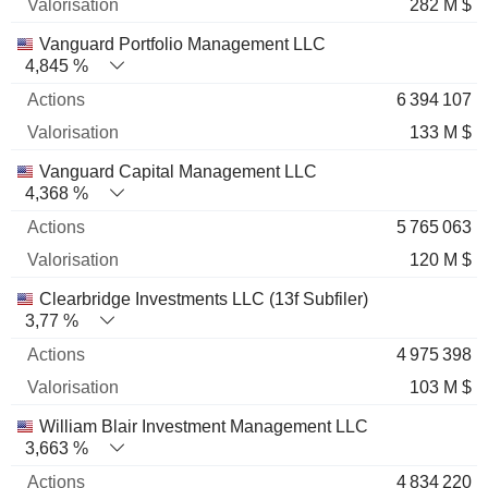
282 M $
Vanguard Portfolio Management LLC
4,845 %
6 394 107
133 M $
Vanguard Capital Management LLC
4,368 %
5 765 063
120 M $
Clearbridge Investments LLC (13f Subfiler)
3,77 %
4 975 398
103 M $
William Blair Investment Management LLC
3,663 %
4 834 220