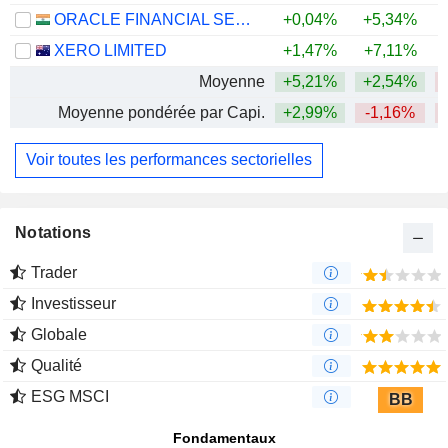
ORACLE FINANCIAL SERVICES SOFTWARE LIMITED
+0,04%
+5,34%
+
XERO LIMITED
+1,47%
+7,11%
Moyenne
+5,21%
+2,54%
Moyenne pondérée par Capi.
+2,99%
-1,16%
Voir toutes les performances sectorielles
Notations
Trader
Investisseur
Globale
Qualité
ESG MSCI
BB