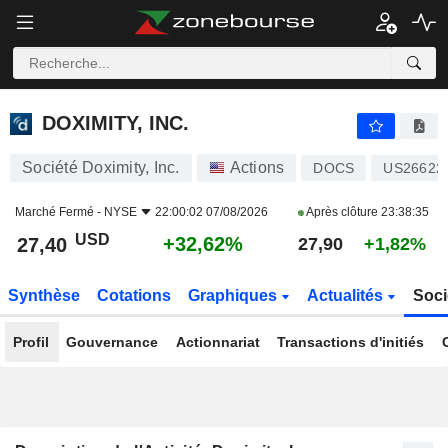
DOXIMITY, INC.
27,40
$
+32,62%
DOXIMITY, INC.
Société Doximity, Inc.
Actions
DOCS
US26622
Marché Fermé -
NYSE
22:00:02 07/08/2026
Après clôture
23:38:35
USD
+32,62%
27,40
27,90
+1,82%
Synthèse
Cotations
Graphiques
Actualités
Soci
Profil
Gouvernance
Actionnariat
Transactions d'initiés