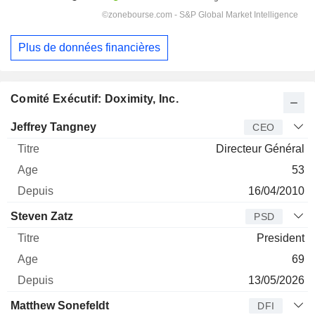
Plus de données financières
Comité Exécutif: Doximity, Inc.
Dirigeant
Titre
Age
Depuis
Jeffrey Tangney
CEO
Directeur Général
53
16/04/2010
Steven Zatz
PSD
President
69
13/05/2026
Matthew Sonefeldt
DFI