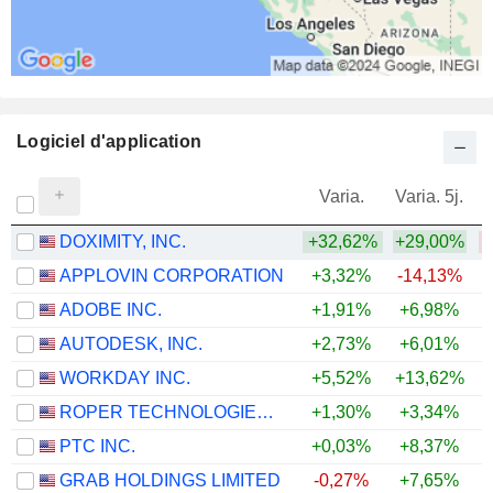
Logiciel d'application
Varia.
Varia. 5j.
DOXIMITY, INC.
+32,62%
+29,00%
APPLOVIN CORPORATION
+3,32%
-14,13%
ADOBE INC.
+1,91%
+6,98%
AUTODESK, INC.
+2,73%
+6,01%
WORKDAY INC.
+5,52%
+13,62%
ROPER TECHNOLOGIES, INC.
+1,30%
+3,34%
PTC INC.
+0,03%
+8,37%
GRAB HOLDINGS LIMITED
-0,27%
+7,65%